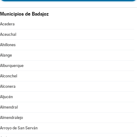
Municipios de Badajoz
Acedera
Aceuchal
Ahillones
Alange
Alburquerque
Alconchel
Alconera
Aljucén
Almendral
Almendralejo
Arroyo de San Serván