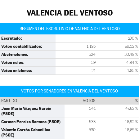
VALENCIA DEL VENTOSO
RESUMEN DEL ESCRUTINIO DE VALENCIA DEL VENTOSO
Escrutado:
100 %
Votos contabilizados:
1.195
69,52 %
Abstenciones:
524
30,48 %
Votos nulos:
59
4,94 %
Votos en blanco:
21
1,85 %
VOTOS POR SENADORES EN VALENCIA DEL VENTOSO
PARTIDO
VOTOS
%
Juan María Vázquez García
541
47,62 %
(PSOE)
Carmen Pereira Santana (PSOE)
533
46,92 %
Valentín Cortés Cabanillas
530
46,65 %
(PSOE)