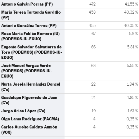
Antonio Galván Porras (PP)
472
41,55 %
María Teresa Tortonda Gordillo
458
40,32 %
(PP)
Antonio González Torres (PP)
455
40,05 %
Rosa María Fabián Romero (IU)
67
5,9 %
(PODEMOS-IU-EQUO)
Eugenio Salvador Salvatierra de
66
5,81 %
Toro (PODEMOS) (PODEMOS-IU-
EQUO)
José Manuel Vargas Verde
63
5,55 %
(PODEMOS) (PODEMOS-IU-
EQUO)
Nuria Josefa Hernández Doncel
22
1,94 %
(C's)
Guadalupe Figueredo de Juan
21
1,85 %
(C's)
Jorge Arias López (C's)
19
1,67 %
Olga Lama Rodríguez (PACMA)
4
0,35 %
Carlos Aurelio Caldito Aunión
4
0,35 %
(VOX)