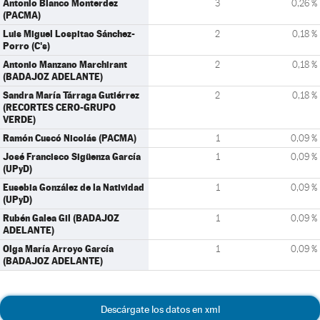
Antonio Blanco Monterdez
3
0,26 %
(PACMA)
Luis Miguel Lospitao Sánchez-
2
0,18 %
Porro (C's)
Antonio Manzano Marchirant
2
0,18 %
(BADAJOZ ADELANTE)
Sandra María Tárraga Gutiérrez
2
0,18 %
(RECORTES CERO-GRUPO
VERDE)
Ramón Cuscó Nicolás (PACMA)
1
0,09 %
José Francisco Sigüenza García
1
0,09 %
(UPyD)
Eusebia González de la Natividad
1
0,09 %
(UPyD)
Rubén Galea Gil (BADAJOZ
1
0,09 %
ADELANTE)
Olga María Arroyo García
1
0,09 %
(BADAJOZ ADELANTE)
Descárgate los datos en xml