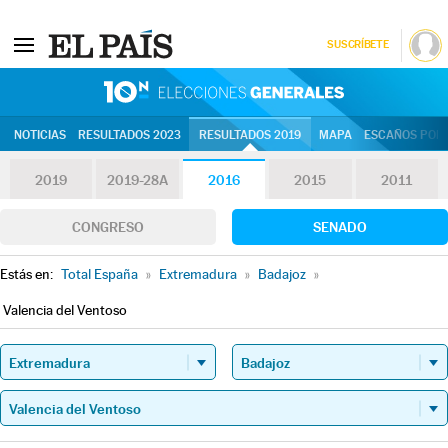
SUSCRÍBETE
10N | Eleccion
NOTICIAS
RESULTADOS 2023
RESULTADOS 2019
MAPA
ESCAÑOS POR 
2019
2019-28A
2016
2015
2011
CONGRESO
SENADO
Estás en:
Total España
»
Extremadura
»
Badajoz
»
Valencia del Ventoso