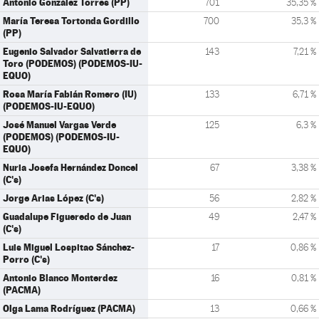
Antonio González Torres (PP)
701
35,35 %
María Teresa Tortonda Gordillo
700
35,3 %
(PP)
Eugenio Salvador Salvatierra de
143
7,21 %
Toro (PODEMOS) (PODEMOS-IU-
EQUO)
Rosa María Fabián Romero (IU)
133
6,71 %
(PODEMOS-IU-EQUO)
José Manuel Vargas Verde
125
6,3 %
(PODEMOS) (PODEMOS-IU-
EQUO)
Nuria Josefa Hernández Doncel
67
3,38 %
(C's)
Jorge Arias López (C's)
56
2,82 %
Guadalupe Figueredo de Juan
49
2,47 %
(C's)
Luis Miguel Lospitao Sánchez-
17
0,86 %
Porro (C's)
Antonio Blanco Monterdez
16
0,81 %
(PACMA)
Olga Lama Rodríguez (PACMA)
13
0,66 %