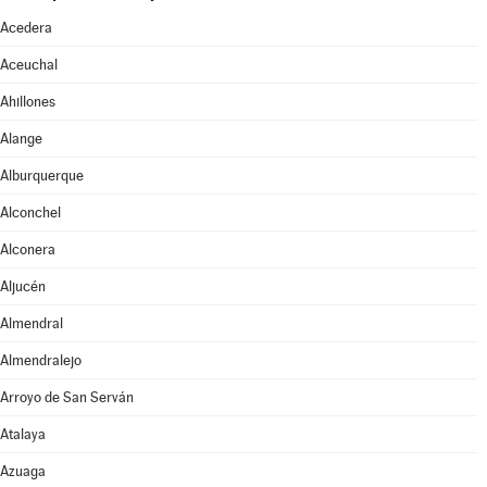
Acedera
Aceuchal
Ahillones
Alange
Alburquerque
Alconchel
Alconera
Aljucén
Almendral
Almendralejo
Arroyo de San Serván
Atalaya
Azuaga