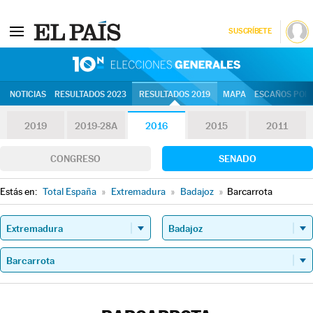
SUSCRÍBETE
10N | Eleccion
NOTICIAS
RESULTADOS 2023
RESULTADOS 2019
MAPA
ESCAÑOS POR 
2019
2019-28A
2016
2015
2011
CONGRESO
SENADO
Estás en:
Total España
»
Extremadura
»
Badajoz
»
Barcarrota