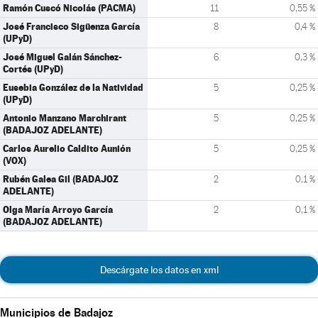
Ramón Cuscó Nicolás (PACMA)
11
0,55 %
José Francisco Sigüenza García
8
0,4 %
(UPyD)
José Miguel Galán Sánchez-
6
0,3 %
Cortés (UPyD)
Eusebia González de la Natividad
5
0,25 %
(UPyD)
Antonio Manzano Marchirant
5
0,25 %
(BADAJOZ ADELANTE)
Carlos Aurelio Caldito Aunión
5
0,25 %
(VOX)
Rubén Galea Gil (BADAJOZ
2
0,1 %
ADELANTE)
Olga María Arroyo García
2
0,1 %
(BADAJOZ ADELANTE)
Descárgate los datos en xml
Municipios de Badajoz