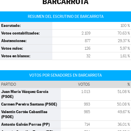
BARCARROTA
RESUMEN DEL ESCRUTINIO DE BARCARROTA
Escrutado:
100 %
Votos contabilizados:
2.109
70,63 %
Abstenciones:
877
29,37 %
Votos nulos:
126
5,97 %
Votos en blanco:
32
1,61 %
VOTOS POR SENADORES EN BARCARROTA
PARTIDO
VOTOS
%
Juan María Vázquez García
1.013
51,08 %
(PSOE)
Carmen Pereira Santana (PSOE)
993
50,08 %
Valentín Cortés Cabanillas
985
49,67 %
(PSOE)
Antonio Galván Porras (PP)
714
36,01 %