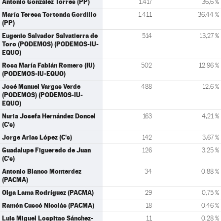
Antonio González Torres (PP)
1.417
36,6 %
María Teresa Tortonda Gordillo
1.411
36,44 %
(PP)
Eugenio Salvador Salvatierra de
514
13,27 %
Toro (PODEMOS) (PODEMOS-IU-
EQUO)
Rosa María Fabián Romero (IU)
502
12,96 %
(PODEMOS-IU-EQUO)
José Manuel Vargas Verde
488
12,6 %
(PODEMOS) (PODEMOS-IU-
EQUO)
Nuria Josefa Hernández Doncel
163
4,21 %
(C's)
Jorge Arias López (C's)
142
3,67 %
Guadalupe Figueredo de Juan
126
3,25 %
(C's)
Antonio Blanco Monterdez
34
0,88 %
(PACMA)
Olga Lama Rodríguez (PACMA)
29
0,75 %
Ramón Cuscó Nicolás (PACMA)
18
0,46 %
Luis Miguel Lospitao Sánchez-
11
0,28 %