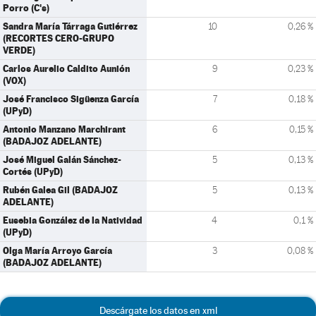
Porro (C's)
Sandra María Tárraga Gutiérrez
10
0,26 %
(RECORTES CERO-GRUPO
VERDE)
Carlos Aurelio Caldito Aunión
9
0,23 %
(VOX)
José Francisco Sigüenza García
7
0,18 %
(UPyD)
Antonio Manzano Marchirant
6
0,15 %
(BADAJOZ ADELANTE)
José Miguel Galán Sánchez-
5
0,13 %
Cortés (UPyD)
Rubén Galea Gil (BADAJOZ
5
0,13 %
ADELANTE)
Eusebia González de la Natividad
4
0,1 %
(UPyD)
Olga María Arroyo García
3
0,08 %
(BADAJOZ ADELANTE)
Descárgate los datos en xml