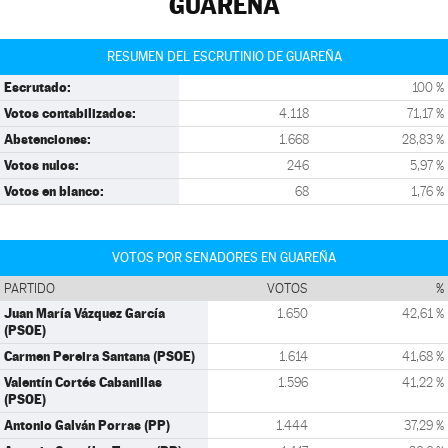
GUAREÑA
RESUMEN DEL ESCRUTINIO DE GUAREÑA
Escrutado:
100 %
Votos contabilizados:
4.118
71,17 %
Abstenciones:
1.668
28,83 %
Votos nulos:
246
5,97 %
Votos en blanco:
68
1,76 %
VOTOS POR SENADORES EN GUAREÑA
PARTIDO
VOTOS
%
Juan María Vázquez García
1.650
42,61 %
(PSOE)
Carmen Pereira Santana (PSOE)
1.614
41,68 %
Valentín Cortés Cabanillas
1.596
41,22 %
(PSOE)
Antonio Galván Porras (PP)
1.444
37,29 %