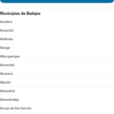
Municipios de Badajoz
Acedera
Aceuchal
Ahillones
Alange
Alburquerque
Alconchel
Alconera
Aljucén
Almendral
Almendralejo
Arroyo de San Serván