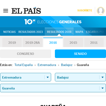
SUSCRÍBETE
10N | Eleccion
NOTICIAS
RESULTADOS 2023
RESULTADOS 2019
MAPA
ESCAÑOS POR 
2019
2019-28A
2016
2015
2011
CONGRESO
SENADO
Estás en:
Total España
»
Extremadura
»
Badajoz
»
Guareña