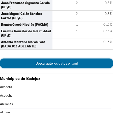
José Francisco Sigüenza García
2
0,3 %
(UPyD)
José Miguel Galán Sánchez-
2
0,3 %
Cortés (UPyD)
Ramón Cuscó Nicolás (PACMA)
1
0,15 %
Eusebia González de la Natividad
1
0,15 %
(UPyD)
Antonio Manzano Marchirant
1
0,15 %
(BADAJOZ ADELANTE)
Descárgate los datos en xml
Municipios de Badajoz
Acedera
Aceuchal
Ahillones
Alange