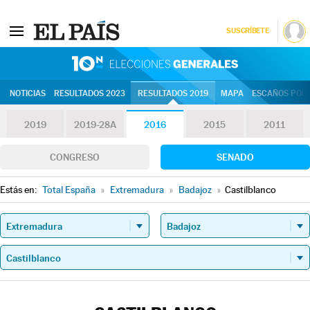
SUSCRÍBETE
10N | Eleccion
NOTICIAS
RESULTADOS 2023
RESULTADOS 2019
MAPA
ESCAÑOS POR 
2019
2019-28A
2016
2015
2011
CONGRESO
SENADO
Estás en:
Total España
»
Extremadura
»
Badajoz
»
Castilblanco