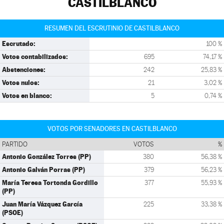
CASTILBLANCO
RESUMEN DEL ESCRUTINIO DE CASTILBLANCO
Escrutado:
100 %
Votos contabilizados:
695
74,17 %
Abstenciones:
242
25,83 %
Votos nulos:
21
3,02 %
Votos en blanco:
5
0,74 %
VOTOS POR SENADORES EN CASTILBLANCO
PARTIDO
VOTOS
%
Antonio González Torres (PP)
380
56,38 %
Antonio Galván Porras (PP)
379
56,23 %
María Teresa Tortonda Gordillo
377
55,93 %
(PP)
Juan María Vázquez García
225
33,38 %
(PSOE)