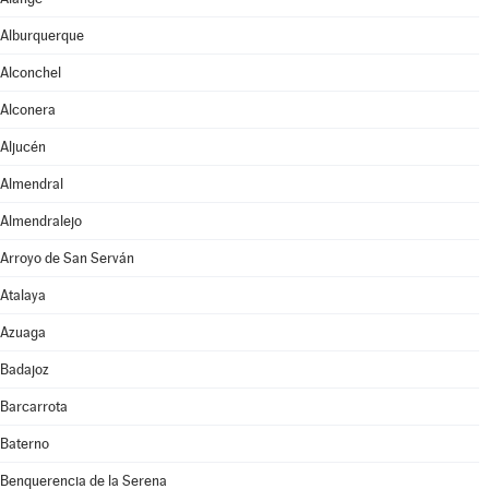
Alburquerque
Alconchel
Alconera
Aljucén
Almendral
Almendralejo
Arroyo de San Serván
Atalaya
Azuaga
Badajoz
Barcarrota
Baterno
Benquerencia de la Serena