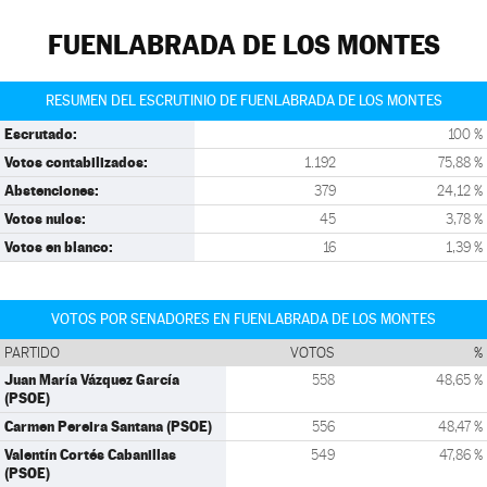
FUENLABRADA DE LOS MONTES
RESUMEN DEL ESCRUTINIO DE FUENLABRADA DE LOS MONTES
Escrutado:
100 %
Votos contabilizados:
1.192
75,88 %
Abstenciones:
379
24,12 %
Votos nulos:
45
3,78 %
Votos en blanco:
16
1,39 %
VOTOS POR SENADORES EN FUENLABRADA DE LOS MONTES
PARTIDO
VOTOS
%
Juan María Vázquez García
558
48,65 %
(PSOE)
Carmen Pereira Santana (PSOE)
556
48,47 %
Valentín Cortés Cabanillas
549
47,86 %
(PSOE)