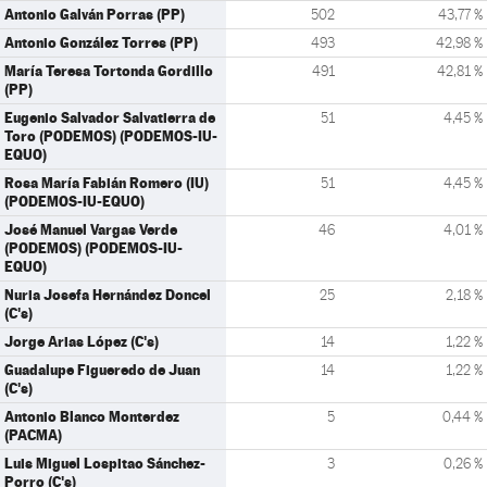
Antonio Galván Porras (PP)
502
43,77 %
Antonio González Torres (PP)
493
42,98 %
María Teresa Tortonda Gordillo
491
42,81 %
(PP)
Eugenio Salvador Salvatierra de
51
4,45 %
Toro (PODEMOS) (PODEMOS-IU-
EQUO)
Rosa María Fabián Romero (IU)
51
4,45 %
(PODEMOS-IU-EQUO)
José Manuel Vargas Verde
46
4,01 %
(PODEMOS) (PODEMOS-IU-
EQUO)
Nuria Josefa Hernández Doncel
25
2,18 %
(C's)
Jorge Arias López (C's)
14
1,22 %
Guadalupe Figueredo de Juan
14
1,22 %
(C's)
Antonio Blanco Monterdez
5
0,44 %
(PACMA)
Luis Miguel Lospitao Sánchez-
3
0,26 %
Porro (C's)