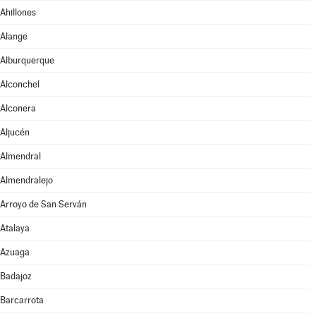
Ahillones
Alange
Alburquerque
Alconchel
Alconera
Aljucén
Almendral
Almendralejo
Arroyo de San Serván
Atalaya
Azuaga
Badajoz
Barcarrota