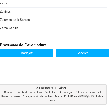
Zafra
Zahínos
Zalamea de la Serena
Zarza-Capilla
Provincias de Extremadura
Badajoz
Cáceres
EDICIONES EL PAÍS S.L.
©
Contacto
Venta de contenidos
Publicidad
Aviso legal
Política de privacidad
Política cookies
Configuración de cookies
Mapa
EL PAÍS en KIOSKOyMÁS
Índice
RSS