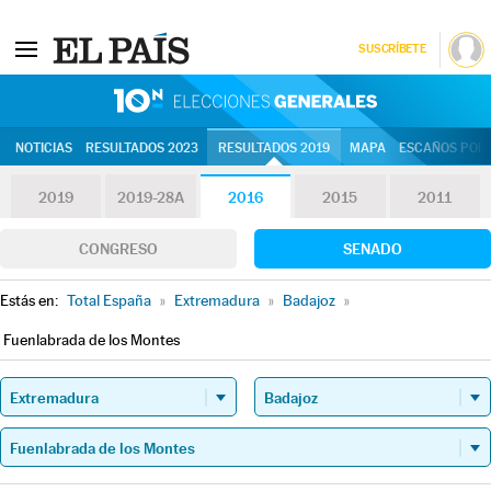
SUSCRÍBETE
10N | Eleccion
NOTICIAS
RESULTADOS 2023
RESULTADOS 2019
MAPA
ESCAÑOS POR 
2019
2019-28A
2016
2015
2011
CONGRESO
SENADO
Estás en:
Total España
»
Extremadura
»
Badajoz
»
Fuenlabrada de los Montes