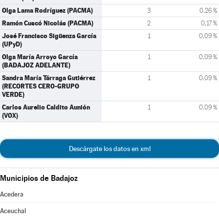
Olga Lama Rodríguez (PACMA)
3
0,26 %
Ramón Cuscó Nicolás (PACMA)
2
0,17 %
José Francisco Sigüenza García
1
0,09 %
(UPyD)
Olga María Arroyo García
1
0,09 %
(BADAJOZ ADELANTE)
Sandra María Tárraga Gutiérrez
1
0,09 %
(RECORTES CERO-GRUPO
VERDE)
Carlos Aurelio Caldito Aunión
1
0,09 %
(VOX)
Descárgate los datos en xml
Municipios de Badajoz
Acedera
Aceuchal