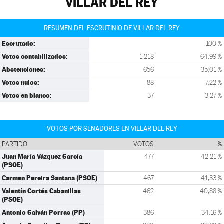
VILLAR DEL REY
RESUMEN DEL ESCRUTINIO DE VILLAR DEL REY
Escrutado:
100 %
Votos contabilizados:
1.218
64,99 %
Abstenciones:
656
35,01 %
Votos nulos:
88
7,22 %
Votos en blanco:
37
3,27 %
VOTOS POR SENADORES EN VILLAR DEL REY
PARTIDO
VOTOS
%
Juan María Vázquez García
477
42,21 %
(PSOE)
Carmen Pereira Santana (PSOE)
467
41,33 %
Valentín Cortés Cabanillas
462
40,88 %
(PSOE)
Antonio Galván Porras (PP)
386
34,16 %