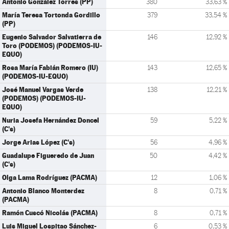
Antonio González Torres (PP)
380
33,63 %
María Teresa Tortonda Gordillo
379
33,54 %
(PP)
Eugenio Salvador Salvatierra de
146
12,92 %
Toro (PODEMOS) (PODEMOS-IU-
EQUO)
Rosa María Fabián Romero (IU)
143
12,65 %
(PODEMOS-IU-EQUO)
José Manuel Vargas Verde
138
12,21 %
(PODEMOS) (PODEMOS-IU-
EQUO)
Nuria Josefa Hernández Doncel
59
5,22 %
(C's)
Jorge Arias López (C's)
56
4,96 %
Guadalupe Figueredo de Juan
50
4,42 %
(C's)
Olga Lama Rodríguez (PACMA)
12
1,06 %
Antonio Blanco Monterdez
8
0,71 %
(PACMA)
Ramón Cuscó Nicolás (PACMA)
8
0,71 %
Luis Miguel Lospitao Sánchez-
6
0,53 %