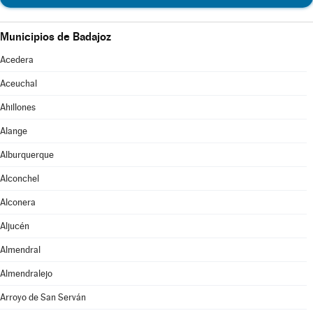
Municipios de Badajoz
Acedera
Aceuchal
Ahillones
Alange
Alburquerque
Alconchel
Alconera
Aljucén
Almendral
Almendralejo
Arroyo de San Serván