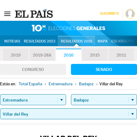
SUSCRÍBETE
10N | Eleccion
NOTICIAS
RESULTADOS 2023
RESULTADOS 2019
MAPA
ESCAÑOS POR 
2019
2019-28A
2016
2015
2011
CONGRESO
SENADO
Estás en:
Total España
»
Extremadura
»
Badajoz
»
Villar del Rey