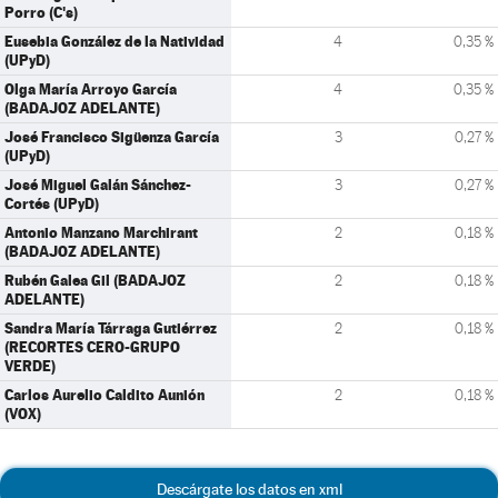
Porro (C's)
Eusebia González de la Natividad
4
0,35 %
(UPyD)
Olga María Arroyo García
4
0,35 %
(BADAJOZ ADELANTE)
José Francisco Sigüenza García
3
0,27 %
(UPyD)
José Miguel Galán Sánchez-
3
0,27 %
Cortés (UPyD)
Antonio Manzano Marchirant
2
0,18 %
(BADAJOZ ADELANTE)
Rubén Galea Gil (BADAJOZ
2
0,18 %
ADELANTE)
Sandra María Tárraga Gutiérrez
2
0,18 %
(RECORTES CERO-GRUPO
VERDE)
Carlos Aurelio Caldito Aunión
2
0,18 %
(VOX)
Descárgate los datos en xml