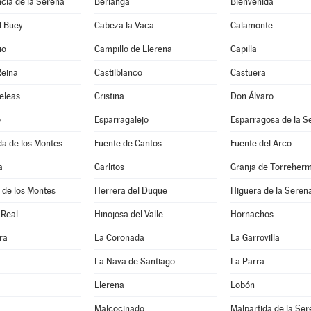
cia de la Serena
Berlanga
Bienvenida
l Buey
Cabeza la Vaca
Calamonte
io
Campillo de Llerena
Capilla
Reina
Castilblanco
Castuera
eleas
Cristina
Don Álvaro
o
Esparragalejo
Esparragosa de la S
a de los Montes
Fuente de Cantos
Fuente del Arco
a
Garlitos
Granja de Torreher
 de los Montes
Herrera del Duque
Higuera de la Seren
 Real
Hinojosa del Valle
Hornachos
ra
La Coronada
La Garrovilla
La Nava de Santiago
La Parra
Llerena
Lobón
Malcocinado
Malpartida de la Se