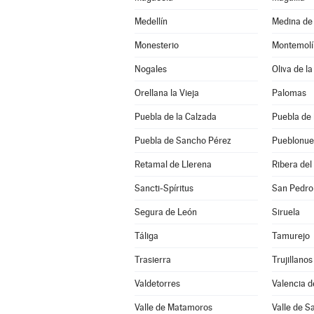
Medellín
Medina de 
Monesterio
Montemolí
Nogales
Oliva de la
Orellana la Vieja
Palomas
Puebla de la Calzada
Puebla de 
Puebla de Sancho Pérez
Pueblonue
Retamal de Llerena
Ribera del
Sancti-Spíritus
San Pedro
Segura de León
Siruela
Táliga
Tamurejo
Trasierra
Trujillanos
Valdetorres
Valencia d
Valle de Matamoros
Valle de S