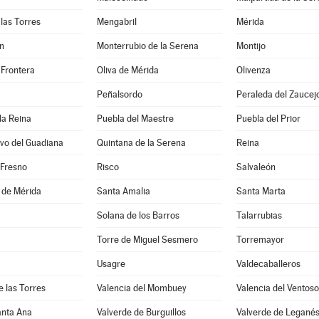
las Torres
Mengabril
Mérida
n
Monterrubio de la Serena
Montijo
 Frontera
Oliva de Mérida
Olivenza
Peñalsordo
Peraleda del Zaucej
la Reina
Puebla del Maestre
Puebla del Prior
vo del Guadiana
Quintana de la Serena
Reina
 Fresno
Risco
Salvaleón
 de Mérida
Santa Amalia
Santa Marta
Solana de los Barros
Talarrubias
Torre de Miguel Sesmero
Torremayor
Usagre
Valdecaballeros
e las Torres
Valencia del Mombuey
Valencia del Ventoso
anta Ana
Valverde de Burguillos
Valverde de Legané