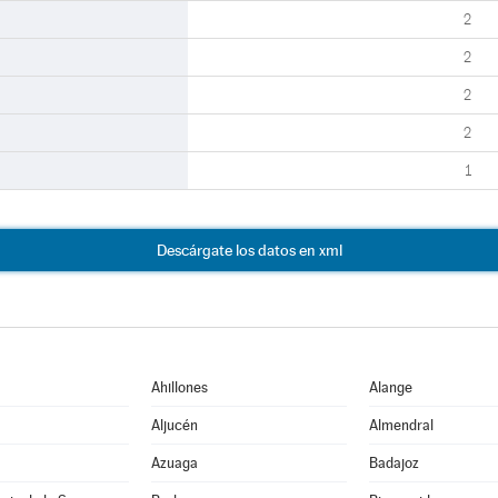
2
2
2
2
1
Descárgate los datos en xml
Ahillones
Alange
Aljucén
Almendral
Azuaga
Badajoz