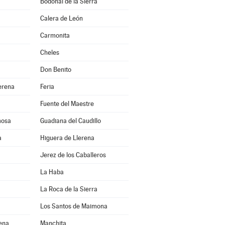
Bodonal de la Sierra
Calera de León
Carmonita
Cheles
Don Benito
erena
Feria
Fuente del Maestre
mosa
Guadiana del Caudillo
a
Higuera de Llerena
Jerez de los Caballeros
La Haba
La Roca de la Sierra
Los Santos de Maimona
rena
Manchita