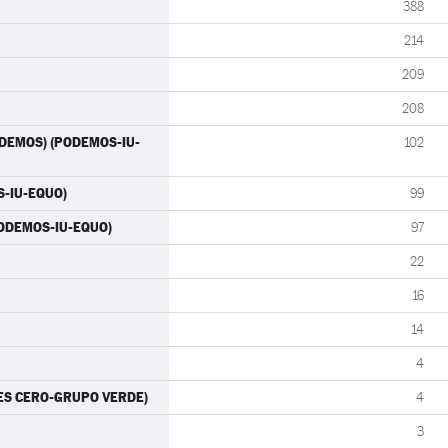
388
214
209
208
(PODEMOS) (PODEMOS-IU-
102
S-IU-EQUO)
99
PODEMOS-IU-EQUO)
97
22
16
14
4
RTES CERO-GRUPO VERDE)
4
3