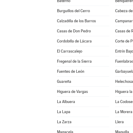
Baterno
Benqueren
Burguillos del Cerro
Cabeza de
Calzadilla de los Barros
Campanar
Casas de Don Pedro
Casas de 
Cordobilla de Lácara
Corte de P
El Carrascalejo
Entrín Baj
Fregenal de la Sierra
Fuenlabrad
Fuentes de León
Garbayuel
Guareña
Helechosa
Higuera de Vargas
Higuera la
La Albuera
La Codose
La Lapa
La Morera
La Zarza
Llera
Magacela
Maguilla