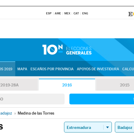
ESP
AME
MEX
CAT
ENG
S 2019
MAPA
ESCAÑOS POR PROVINCIA
APOYOS DE INVESTIDURA
CALCU
2019-28A
2016
2015
SO
adajoz
»
Medina de las Torres
S