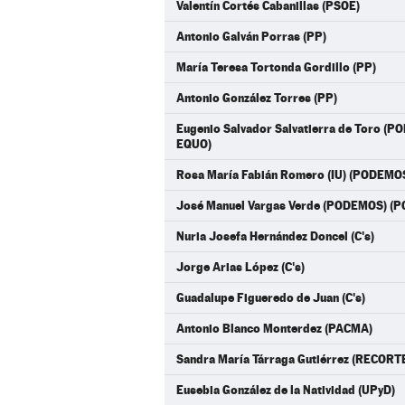
Valentín Cortés Cabanillas (PSOE)
Antonio Galván Porras (PP)
María Teresa Tortonda Gordillo (PP)
Antonio González Torres (PP)
Eugenio Salvador Salvatierra de Toro 
EQUO)
Rosa María Fabián Romero (IU) (PODEMO
José Manuel Vargas Verde (PODEMOS) (
Nuria Josefa Hernández Doncel (C's)
Jorge Arias López (C's)
Guadalupe Figueredo de Juan (C's)
Antonio Blanco Monterdez (PACMA)
Sandra María Tárraga Gutiérrez (RECO
Eusebia González de la Natividad (UPyD)