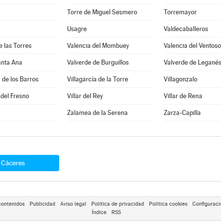
Torre de Miguel Sesmero
Torremayor
Usagre
Valdecaballeros
e las Torres
Valencia del Mombuey
Valencia del Ventoso
anta Ana
Valverde de Burguillos
Valverde de Legané
a de los Barros
Villagarcía de la Torre
Villagonzalo
 del Fresno
Villar del Rey
Villar de Rena
Zalamea de la Serena
Zarza-Capilla
Cáceres
contenidos
Publicidad
Aviso legal
Política de privacidad
Política cookies
Configuraci
Índice
RSS