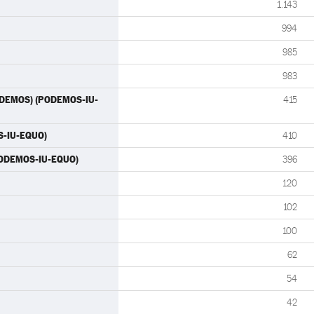
1.143
994
985
983
(PODEMOS) (PODEMOS-IU-
415
S-IU-EQUO)
410
PODEMOS-IU-EQUO)
396
120
102
100
62
54
42