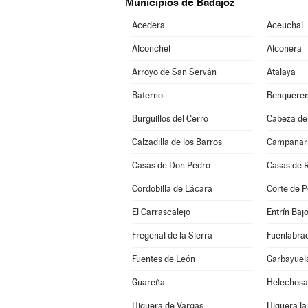
Municipios de Badajoz
Acedera
Aceuchal
Alconchel
Alconera
Arroyo de San Serván
Atalaya
Baterno
Benqueren
Burguillos del Cerro
Cabeza de
Calzadilla de los Barros
Campanar
Casas de Don Pedro
Casas de 
Cordobilla de Lácara
Corte de P
El Carrascalejo
Entrín Baj
Fregenal de la Sierra
Fuenlabrad
Fuentes de León
Garbayuel
Guareña
Helechosa
Higuera de Vargas
Higuera la