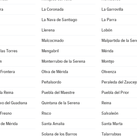
ra
La Coronada
La Garrovilla
La Nava de Santiago
La Parra
Llerena
Lobón
Malcocinado
Malpartida de la Se
las Torres
Mengabril
Mérida
n
Monterrubio de la Serena
Montijo
 Frontera
Oliva de Mérida
Olivenza
Peñalsordo
Peraleda del Zaucej
la Reina
Puebla del Maestre
Puebla del Prior
vo del Guadiana
Quintana de la Serena
Reina
 Fresno
Risco
Salvaleón
 de Mérida
Santa Amalia
Santa Marta
Solana de los Barros
Talarrubias