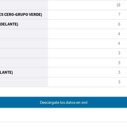
19
RTES CERO-GRUPO VERDE)
7
 ADELANTE)
6
4
4
3
3
ELANTE)
3
3
Descárgate los datos en xml