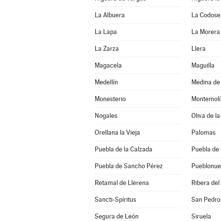
La Albuera
La Codose
La Lapa
La Morera
La Zarza
Llera
Magacela
Maguilla
Medellín
Medina de 
Monesterio
Montemolí
Nogales
Oliva de la
Orellana la Vieja
Palomas
Puebla de la Calzada
Puebla de 
Puebla de Sancho Pérez
Pueblonue
Retamal de Llerena
Ribera del
Sancti-Spíritus
San Pedro
Segura de León
Siruela