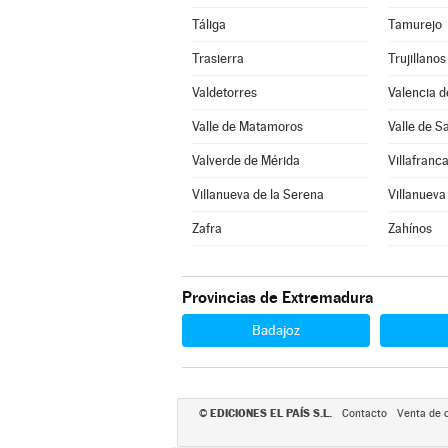
Táliga
Tamurejo
Trasierra
Trujillanos
Valdetorres
Valencia d
Valle de Matamoros
Valle de S
Valverde de Mérida
Villafranc
Villanueva de la Serena
Villanueva
Zafra
Zahínos
Provincias de Extremadura
Badajoz
EDICIONES EL PAÍS S.L.
©
Contacto
Venta de 