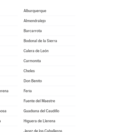
Alburquerque
Almendralejo
Barcarrota
Bodonal de la Sierra
Calera de León
Carmonita
Cheles
Don Benito
erena
Feria
Fuente del Maestre
mosa
Guadiana del Caudillo
a
Higuera de Llerena
Jerez de los Caballeros