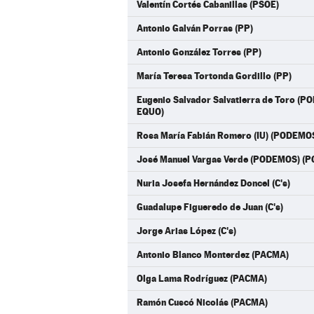
Valentín Cortés Cabanillas (PSOE)
Antonio Galván Porras (PP)
Antonio González Torres (PP)
María Teresa Tortonda Gordillo (PP)
Eugenio Salvador Salvatierra de Toro 
EQUO)
Rosa María Fabián Romero (IU) (PODEMO
José Manuel Vargas Verde (PODEMOS) (
Nuria Josefa Hernández Doncel (C's)
Guadalupe Figueredo de Juan (C's)
Jorge Arias López (C's)
Antonio Blanco Monterdez (PACMA)
Olga Lama Rodríguez (PACMA)
Ramón Cuscó Nicolás (PACMA)