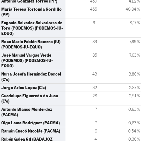
Antonio González Torres (PP)
459
41,2 %
María Teresa Tortonda Gordillo
455
40,84 %
(PP)
Eugenio Salvador Salvatierra de
91
8,17 %
Toro (PODEMOS) (PODEMOS-IU-
EQUO)
Rosa María Fabián Romero (IU)
89
7,99 %
(PODEMOS-IU-EQUO)
José Manuel Vargas Verde
85
7,63 %
(PODEMOS) (PODEMOS-IU-
EQUO)
Nuria Josefa Hernández Doncel
43
3,86 %
(C's)
Jorge Arias López (C's)
32
2,87 %
Guadalupe Figueredo de Juan
28
2,51 %
(C's)
Antonio Blanco Monterdez
7
0,63 %
(PACMA)
Olga Lama Rodríguez (PACMA)
7
0,63 %
Ramón Cuscó Nicolás (PACMA)
6
0,54 %
Rubén Galea Gil (BADAJOZ
4
0,36 %