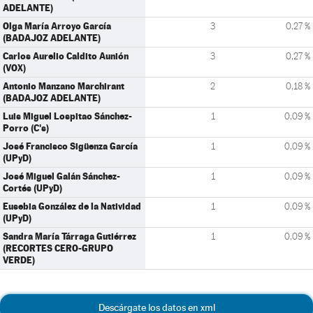
ADELANTE)
Olga María Arroyo García
3
0,27 %
(BADAJOZ ADELANTE)
Carlos Aurelio Caldito Aunión
3
0,27 %
(VOX)
Antonio Manzano Marchirant
2
0,18 %
(BADAJOZ ADELANTE)
Luis Miguel Lospitao Sánchez-
1
0,09 %
Porro (C's)
José Francisco Sigüenza García
1
0,09 %
(UPyD)
José Miguel Galán Sánchez-
1
0,09 %
Cortés (UPyD)
Eusebia González de la Natividad
1
0,09 %
(UPyD)
Sandra María Tárraga Gutiérrez
1
0,09 %
(RECORTES CERO-GRUPO
VERDE)
Descárgate los datos en xml