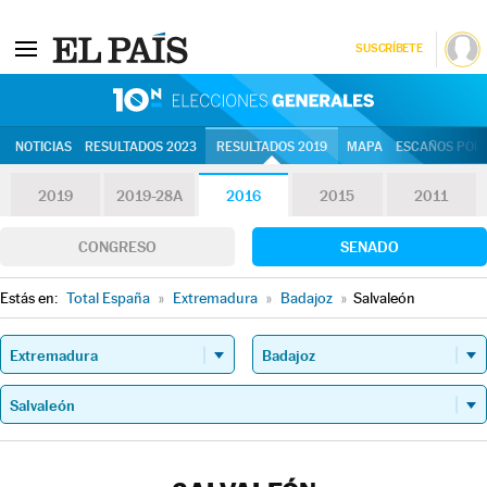
SUSCRÍBETE
10N | Eleccion
NOTICIAS
RESULTADOS 2023
RESULTADOS 2019
MAPA
ESCAÑOS POR 
2019
2019-28A
2016
2015
2011
CONGRESO
SENADO
Estás en:
Total España
»
Extremadura
»
Badajoz
»
Salvaleón