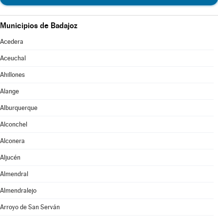
Municipios de Badajoz
Acedera
Aceuchal
Ahillones
Alange
Alburquerque
Alconchel
Alconera
Aljucén
Almendral
Almendralejo
Arroyo de San Serván