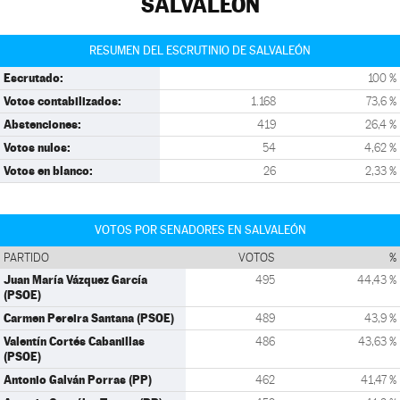
SALVALEÓN
RESUMEN DEL ESCRUTINIO DE SALVALEÓN
Escrutado:
100 %
Votos contabilizados:
1.168
73,6 %
Abstenciones:
419
26,4 %
Votos nulos:
54
4,62 %
Votos en blanco:
26
2,33 %
VOTOS POR SENADORES EN SALVALEÓN
PARTIDO
VOTOS
%
Juan María Vázquez García
495
44,43 %
(PSOE)
Carmen Pereira Santana (PSOE)
489
43,9 %
Valentín Cortés Cabanillas
486
43,63 %
(PSOE)
Antonio Galván Porras (PP)
462
41,47 %