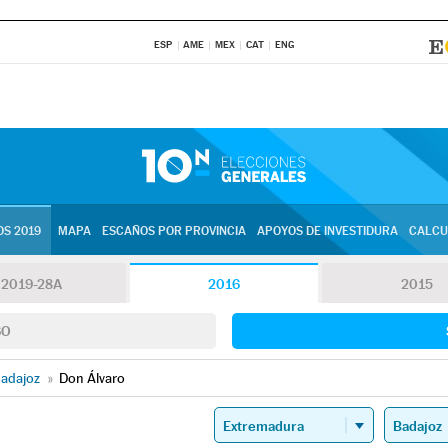
ESP
AME
MEX
CAT
ENG
S 2019
MAPA
ESCAÑOS POR PROVINCIA
APOYOS DE INVESTIDURA
CALCU
2019-28A
2016
2015
SO
adajoz
»
Don Álvaro