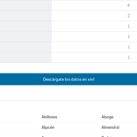
4
2
1
1
1
1
Descárgate los datos en xml
Ahillones
Alange
Aljucén
Almendral