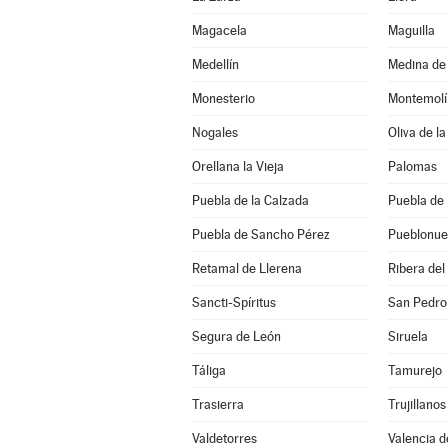
Magacela
Maguilla
Medellín
Medina de 
Monesterio
Montemolí
Nogales
Oliva de la
Orellana la Vieja
Palomas
Puebla de la Calzada
Puebla de 
Puebla de Sancho Pérez
Pueblonue
Retamal de Llerena
Ribera del
Sancti-Spíritus
San Pedro
Segura de León
Siruela
Táliga
Tamurejo
Trasierra
Trujillanos
Valdetorres
Valencia d