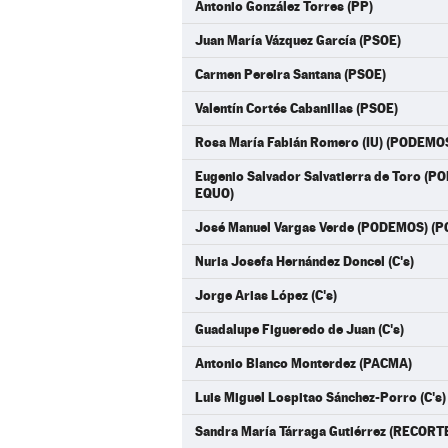
Antonio González Torres (PP)
Juan María Vázquez García (PSOE)
Carmen Pereira Santana (PSOE)
Valentín Cortés Cabanillas (PSOE)
Rosa María Fabián Romero (IU) (PODEMO
Eugenio Salvador Salvatierra de Toro 
EQUO)
José Manuel Vargas Verde (PODEMOS) (
Nuria Josefa Hernández Doncel (C's)
Jorge Arias López (C's)
Guadalupe Figueredo de Juan (C's)
Antonio Blanco Monterdez (PACMA)
Luis Miguel Lospitao Sánchez-Porro (C's)
Sandra María Tárraga Gutiérrez (RECO