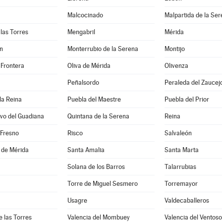
Malcocinado
Malpartida de la Se
las Torres
Mengabril
Mérida
n
Monterrubio de la Serena
Montijo
 Frontera
Oliva de Mérida
Olivenza
Peñalsordo
Peraleda del Zaucej
la Reina
Puebla del Maestre
Puebla del Prior
vo del Guadiana
Quintana de la Serena
Reina
 Fresno
Risco
Salvaleón
 de Mérida
Santa Amalia
Santa Marta
Solana de los Barros
Talarrubias
Torre de Miguel Sesmero
Torremayor
Usagre
Valdecaballeros
e las Torres
Valencia del Mombuey
Valencia del Ventoso