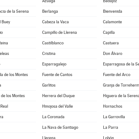
Azuaga
Badajoz
cia de la Serena
Berlanga
Bienvenida
l Buey
Cabeza la Vaca
Calamonte
io
Campillo de Llerena
Capilla
Reina
Castilblanco
Castuera
eleas
Cristina
Don Álvaro
o
Esparragalejo
Esparragosa de la S
a de los Montes
Fuente de Cantos
Fuente del Arco
a
Garlitos
Granja de Torreher
 de los Montes
Herrera del Duque
Higuera de la Seren
 Real
Hinojosa del Valle
Hornachos
ra
La Coronada
La Garrovilla
La Nava de Santiago
La Parra
Llerena
Lobón