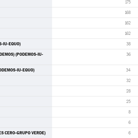
175
168
162
162
S-IU-EQUO)
38
(PODEMOS) (PODEMOS-IU-
36
PODEMOS-IU-EQUO)
34
32
28
25
8
6
RTES CERO-GRUPO VERDE)
6