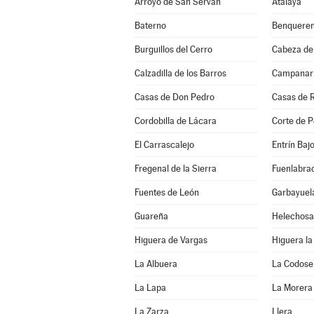
Arroyo de San Serván
Atalaya
Baterno
Benqueren
Burguillos del Cerro
Cabeza de
Calzadilla de los Barros
Campanar
Casas de Don Pedro
Casas de 
Cordobilla de Lácara
Corte de P
El Carrascalejo
Entrín Baj
Fregenal de la Sierra
Fuenlabrad
Fuentes de León
Garbayuel
Guareña
Helechosa
Higuera de Vargas
Higuera la
La Albuera
La Codose
La Lapa
La Morera
La Zarza
Llera