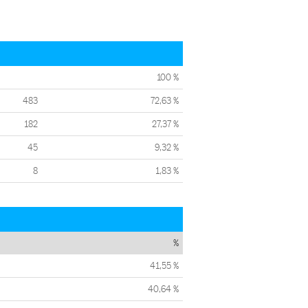
100 %
483
72,63 %
182
27,37 %
45
9,32 %
8
1,83 %
%
41,55 %
40,64 %