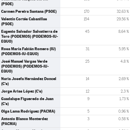
(PSOE)
Carmen Pereira Santana (PSOE)
170
32,63 %
Valentín Cortés Cabanillas
154
29,56 %
(PSOE)
Eugenio Salvador Salvatierra de
45
8,64 %
Toro (PODEMOS) (PODEMOS-IU-
EQUO)
Rosa María Fabián Romero (IU)
31
5,95 %
(PODEMOS-IU-EQUO)
José Manuel Vargas Verde
25
4,8 %
(PODEMOS) (PODEMOS-IU-
EQUO)
Nuria Josefa Hernández Doncel
14
2,69 %
(C's)
Jorge Arias López (C's)
12
2,3 %
Guadalupe Figueredo de Juan
9
1,73 %
(C's)
Olga Lama Rodríguez (PACMA)
5
0,96 %
Antonio Blanco Monterdez
3
0,58 %
(PACMA)