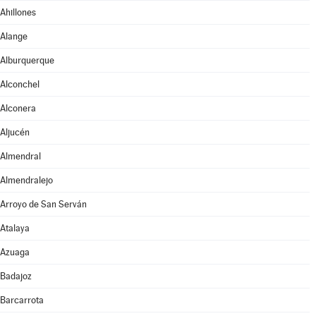
Ahillones
Alange
Alburquerque
Alconchel
Alconera
Aljucén
Almendral
Almendralejo
Arroyo de San Serván
Atalaya
Azuaga
Badajoz
Barcarrota