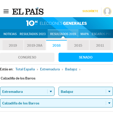
SUSCRÍBETE
10N | Eleccion
NOTICIAS
RESULTADOS 2023
RESULTADOS 2019
MAPA
ESCAÑOS POR 
2019
2019-28A
2016
2015
2011
CONGRESO
SENADO
Estás en:
Total España
»
Extremadura
»
Badajoz
»
Calzadilla de los Barros