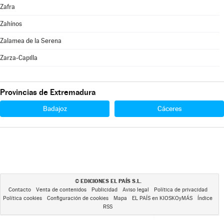
Zafra
Zahínos
Zalamea de la Serena
Zarza-Capilla
Provincias de Extremadura
Badajoz
Cáceres
EDICIONES EL PAÍS S.L.
©
Contacto
Venta de contenidos
Publicidad
Aviso legal
Política de privacidad
Política cookies
Configuración de cookies
Mapa
EL PAÍS en KIOSKOyMÁS
Índice
RSS