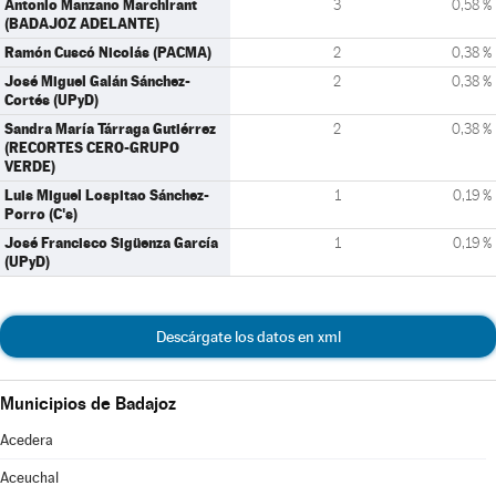
Antonio Manzano Marchirant
3
0,58 %
(BADAJOZ ADELANTE)
Ramón Cuscó Nicolás (PACMA)
2
0,38 %
José Miguel Galán Sánchez-
2
0,38 %
Cortés (UPyD)
Sandra María Tárraga Gutiérrez
2
0,38 %
(RECORTES CERO-GRUPO
VERDE)
Luis Miguel Lospitao Sánchez-
1
0,19 %
Porro (C's)
José Francisco Sigüenza García
1
0,19 %
(UPyD)
Descárgate los datos en xml
Municipios de Badajoz
Acedera
Aceuchal