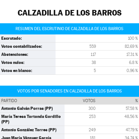
CALZADILLA DE LOS BARROS
RESUMEN DEL ESCRUTINIO DE CALZADILLA DE LOS BARROS
Escrutado:
100 %
Votos contabilizados:
559
82,69 %
Abstenciones:
117
17,31 %
Votos nulos:
38
6,8 %
Votos en blanco:
5
0,96 %
VOTOS POR SENADORES EN CALZADILLA DE LOS BARROS
PARTIDO
VOTOS
%
Antonio Galván Porras (PP)
300
57,58 %
María Teresa Tortonda Gordillo
253
48,56 %
(PP)
Antonio González Torres (PP)
249
47,79 %
Juan María Vázquez García
181
34,74 %