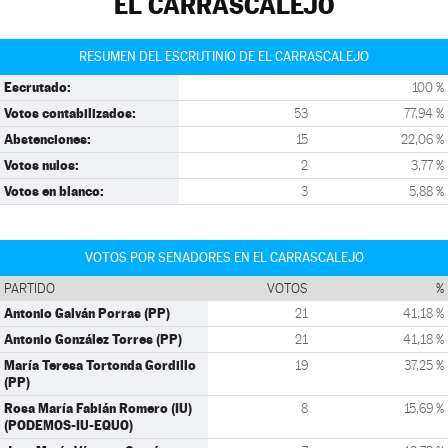
EL CARRASCALEJO
RESUMEN DEL ESCRUTINIO DE EL CARRASCALEJO
Escrutado:
100 %
Votos contabilizados:
53
77,94 %
Abstenciones:
15
22,06 %
Votos nulos:
2
3,77 %
Votos en blanco:
3
5,88 %
VOTOS POR SENADORES EN EL CARRASCALEJO
PARTIDO
VOTOS
%
Antonio Galván Porras (PP)
21
41,18 %
Antonio González Torres (PP)
21
41,18 %
María Teresa Tortonda Gordillo
19
37,25 %
(PP)
Rosa María Fabián Romero (IU)
8
15,69 %
(PODEMOS-IU-EQUO)