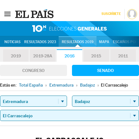
SUSCRÍBETE
10N | Eleccion
NOTICIAS
RESULTADOS 2023
RESULTADOS 2019
MAPA
ESCAÑOS POR 
2019
2019-28A
2016
2015
2011
CONGRESO
SENADO
Estás en:
Total España
»
Extremadura
»
Badajoz
»
El Carrascalejo