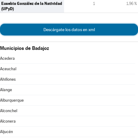
Eusebia González de la Natividad
1
1,96 %
(UPyD)
Descárgate los datos en xml
Municipios de Badajoz
Acedera
Aceuchal
Ahillones
Alange
Alburquerque
Alconchel
Alconera
Aljucén