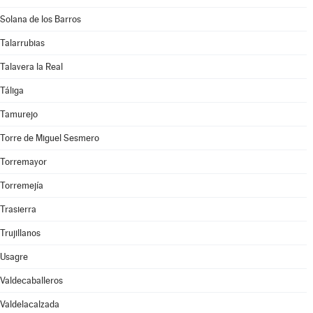
Solana de los Barros
Talarrubias
Talavera la Real
Táliga
Tamurejo
Torre de Miguel Sesmero
Torremayor
Torremejía
Trasierra
Trujillanos
Usagre
Valdecaballeros
Valdelacalzada