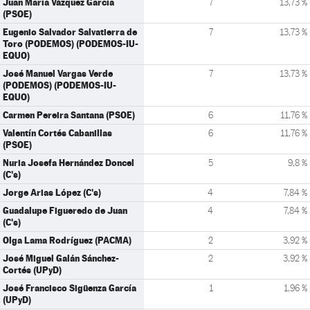
Juan María Vázquez García
7
13,73 %
(PSOE)
Eugenio Salvador Salvatierra de
7
13,73 %
Toro (PODEMOS) (PODEMOS-IU-
EQUO)
José Manuel Vargas Verde
7
13,73 %
(PODEMOS) (PODEMOS-IU-
EQUO)
Carmen Pereira Santana (PSOE)
6
11,76 %
Valentín Cortés Cabanillas
6
11,76 %
(PSOE)
Nuria Josefa Hernández Doncel
5
9,8 %
(C's)
Jorge Arias López (C's)
4
7,84 %
Guadalupe Figueredo de Juan
4
7,84 %
(C's)
Olga Lama Rodríguez (PACMA)
2
3,92 %
José Miguel Galán Sánchez-
2
3,92 %
Cortés (UPyD)
José Francisco Sigüenza García
1
1,96 %
(UPyD)