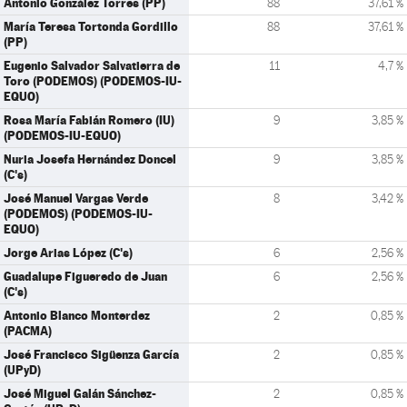
Antonio González Torres (PP)
88
37,61 %
María Teresa Tortonda Gordillo
88
37,61 %
(PP)
Eugenio Salvador Salvatierra de
11
4,7 %
Toro (PODEMOS) (PODEMOS-IU-
EQUO)
Rosa María Fabián Romero (IU)
9
3,85 %
(PODEMOS-IU-EQUO)
Nuria Josefa Hernández Doncel
9
3,85 %
(C's)
José Manuel Vargas Verde
8
3,42 %
(PODEMOS) (PODEMOS-IU-
EQUO)
Jorge Arias López (C's)
6
2,56 %
Guadalupe Figueredo de Juan
6
2,56 %
(C's)
Antonio Blanco Monterdez
2
0,85 %
(PACMA)
José Francisco Sigüenza García
2
0,85 %
(UPyD)
José Miguel Galán Sánchez-
2
0,85 %