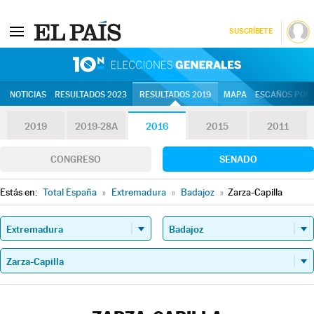
SUSCRÍBETE
10N | Eleccion
NOTICIAS
RESULTADOS 2023
RESULTADOS 2019
MAPA
ESCAÑOS POR 
2019
2019-28A
2016
2015
2011
CONGRESO
SENADO
Estás en:
Total España
»
Extremadura
»
Badajoz
»
Zarza-Capilla