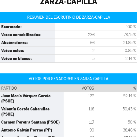
ZARZA-CAPILLA
RESUMEN DEL ESCRUTINIO DE ZARZA-CAPILLA
Escrutado:
100 %
Votos contabilizados:
236
78,15 %
Abstenciones:
66
21,85 %
Votos nulos:
2
0,85 %
Votos en blanco:
5
2,14 %
VOTOS POR SENADORES EN ZARZA-CAPILLA
PARTIDO
VOTOS
%
Juan María Vázquez García
122
52,14 %
(PSOE)
Valentín Cortés Cabanillas
118
50,43 %
(PSOE)
Carmen Pereira Santana (PSOE)
117
50 %
Antonio Galván Porras (PP)
90
38,46 %