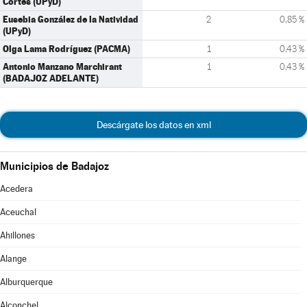
Cortés (UPyD)
Eusebia González de la Natividad
2
0,85 %
(UPyD)
Olga Lama Rodríguez (PACMA)
1
0,43 %
Antonio Manzano Marchirant
1
0,43 %
(BADAJOZ ADELANTE)
Descárgate los datos en xml
Municipios de Badajoz
Acedera
Aceuchal
Ahillones
Alange
Alburquerque
Alconchel