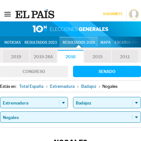
SUSCRÍBETE
10N | Eleccion
NOTICIAS
RESULTADOS 2023
RESULTADOS 2019
MAPA
ESCAÑOS POR 
2019
2019-28A
2016
2015
2011
CONGRESO
SENADO
Estás en:
Total España
»
Extremadura
»
Badajoz
»
Nogales