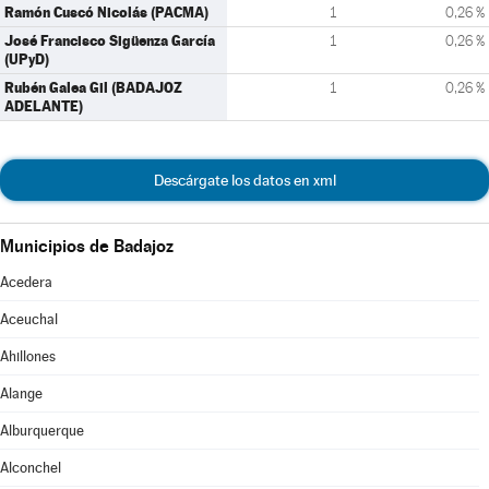
Ramón Cuscó Nicolás (PACMA)
1
0,26 %
José Francisco Sigüenza García
1
0,26 %
(UPyD)
Rubén Galea Gil (BADAJOZ
1
0,26 %
ADELANTE)
Descárgate los datos en xml
Municipios de Badajoz
Acedera
Aceuchal
Ahillones
Alange
Alburquerque
Alconchel