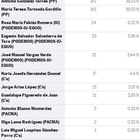
Antonio González Torres (PP)
141
36,53 %
María Teresa Tortonda Gordillo
141
36,53 %
(PP)
Rosa María Fabián Romero (IU)
24
6,22 %
(PODEMOS-IU-EQUO)
Eugenio Salvador Salvatierra de
23
5,96 %
Toro (PODEMOS) (PODEMOS-IU-
EQUO)
José Manuel Vargas Verde
21
5,44 %
(PODEMOS) (PODEMOS-IU-
EQUO)
Nuria Josefa Hernández Doncel
17
4,4 %
(C's)
Jorge Arias López (C's)
13
3,37 %
Guadalupe Figueredo de Juan
11
2,85 %
(C's)
Antonio Blanco Monterdez
2
0,52 %
(PACMA)
Olga Lama Rodríguez (PACMA)
2
0,52 %
Luis Miguel Lospitao Sánchez-
1
0,26 %
Porro (C's)