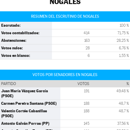
NOGALES
RESUMEN DEL ESCRUTINIO DE NOGALES
Escrutado:
100 %
Votos contabilizados:
414
71,75 %
Abstenciones:
163
28,25 %
Votos nulos:
28
6,76 %
Votos en blanco:
6
1,55 %
VOTOS POR SENADORES EN NOGALES
PARTIDO
VOTOS
%
Juan María Vázquez García
191
49,48 %
(PSOE)
Carmen Pereira Santana (PSOE)
188
48,7 %
Valentín Cortés Cabanillas
188
48,7 %
(PSOE)
Antonio Galván Porras (PP)
145
37,56 %