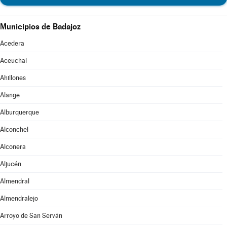
Municipios de Badajoz
Acedera
Aceuchal
Ahillones
Alange
Alburquerque
Alconchel
Alconera
Aljucén
Almendral
Almendralejo
Arroyo de San Serván