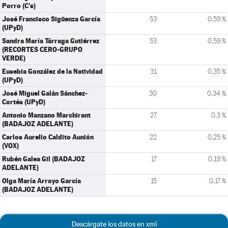
Porro (C's)
José Francisco Sigüenza García
53
0,59 %
(UPyD)
Sandra María Tárraga Gutiérrez
53
0,59 %
(RECORTES CERO-GRUPO
VERDE)
Eusebia González de la Natividad
31
0,35 %
(UPyD)
José Miguel Galán Sánchez-
30
0,34 %
Cortés (UPyD)
Antonio Manzano Marchirant
27
0,3 %
(BADAJOZ ADELANTE)
Carlos Aurelio Caldito Aunión
22
0,25 %
(VOX)
Rubén Galea Gil (BADAJOZ
17
0,19 %
ADELANTE)
Olga María Arroyo García
15
0,17 %
(BADAJOZ ADELANTE)
Descárgate los datos en xml