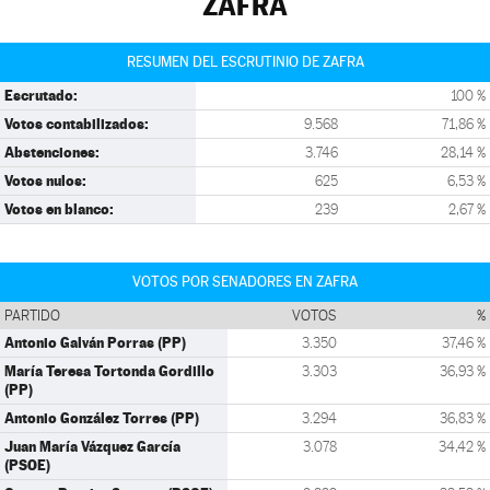
ZAFRA
RESUMEN DEL ESCRUTINIO DE ZAFRA
Escrutado:
100 %
Votos contabilizados:
9.568
71,86 %
Abstenciones:
3.746
28,14 %
Votos nulos:
625
6,53 %
Votos en blanco:
239
2,67 %
VOTOS POR SENADORES EN ZAFRA
PARTIDO
VOTOS
%
Antonio Galván Porras (PP)
3.350
37,46 %
María Teresa Tortonda Gordillo
3.303
36,93 %
(PP)
Antonio González Torres (PP)
3.294
36,83 %
Juan María Vázquez García
3.078
34,42 %
(PSOE)