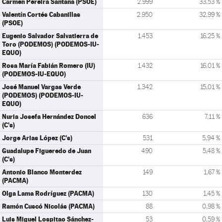
Carmen Pereira Santana (PSOE)
2.999
33,53 %
Valentín Cortés Cabanillas
2.950
32,99 %
(PSOE)
Eugenio Salvador Salvatierra de
1.453
16,25 %
Toro (PODEMOS) (PODEMOS-IU-
EQUO)
Rosa María Fabián Romero (IU)
1.432
16,01 %
(PODEMOS-IU-EQUO)
José Manuel Vargas Verde
1.342
15,01 %
(PODEMOS) (PODEMOS-IU-
EQUO)
Nuria Josefa Hernández Doncel
636
7,11 %
(C's)
Jorge Arias López (C's)
531
5,94 %
Guadalupe Figueredo de Juan
490
5,48 %
(C's)
Antonio Blanco Monterdez
149
1,67 %
(PACMA)
Olga Lama Rodríguez (PACMA)
130
1,45 %
Ramón Cuscó Nicolás (PACMA)
88
0,98 %
Luis Miguel Lospitao Sánchez-
53
0,59 %