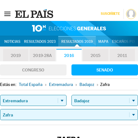
SUSCRÍBETE
10N | Eleccion
NOTICIAS
RESULTADOS 2023
RESULTADOS 2019
MAPA
ESCAÑOS POR 
2019
2019-28A
2016
2015
2011
CONGRESO
SENADO
Estás en:
Total España
»
Extremadura
»
Badajoz
»
Zafra