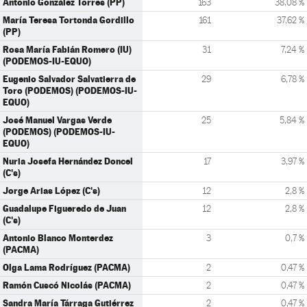
Antonio González Torres (PP)
163
38,08 %
María Teresa Tortonda Gordillo
161
37,62 %
(PP)
Rosa María Fabián Romero (IU)
31
7,24 %
(PODEMOS-IU-EQUO)
Eugenio Salvador Salvatierra de
29
6,78 %
Toro (PODEMOS) (PODEMOS-IU-
EQUO)
José Manuel Vargas Verde
25
5,84 %
(PODEMOS) (PODEMOS-IU-
EQUO)
Nuria Josefa Hernández Doncel
17
3,97 %
(C's)
Jorge Arias López (C's)
12
2,8 %
Guadalupe Figueredo de Juan
12
2,8 %
(C's)
Antonio Blanco Monterdez
3
0,7 %
(PACMA)
Olga Lama Rodríguez (PACMA)
2
0,47 %
Ramón Cuscó Nicolás (PACMA)
2
0,47 %
Sandra María Tárraga Gutiérrez
2
0,47 %