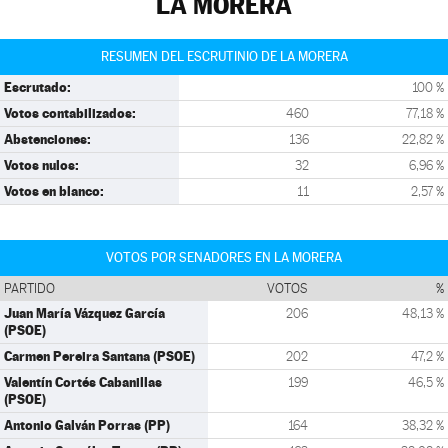
LA MORERA
RESUMEN DEL ESCRUTINIO DE LA MORERA
Escrutado:
100 %
Votos contabilizados:
460
77,18 %
Abstenciones:
136
22,82 %
Votos nulos:
32
6,96 %
Votos en blanco:
11
2,57 %
VOTOS POR SENADORES EN LA MORERA
PARTIDO
VOTOS
%
Juan María Vázquez García
206
48,13 %
(PSOE)
Carmen Pereira Santana (PSOE)
202
47,2 %
Valentín Cortés Cabanillas
199
46,5 %
(PSOE)
Antonio Galván Porras (PP)
164
38,32 %