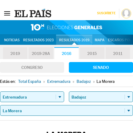
SUSCRÍBETE
10N | Eleccion
NOTICIAS
RESULTADOS 2023
RESULTADOS 2019
MAPA
ESCAÑOS POR 
2019
2019-28A
2016
2015
2011
CONGRESO
SENADO
Estás en:
Total España
»
Extremadura
»
Badajoz
»
La Morera