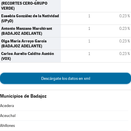
(RECORTES CERO-GRUPO
VERDE)
Eusebia González de la Natividad
1
0,23 %
(UPyD)
Antonio Manzano Marchirant
1
0,23 %
(BADAJOZ ADELANTE)
Olga María Arroyo García
1
0,23 %
(BADAJOZ ADELANTE)
Carlos Aurelio Caldito Aunión
1
0,23 %
(VOX)
Descárgate los datos en xml
Municipios de Badajoz
Acedera
Aceuchal
Ahillones