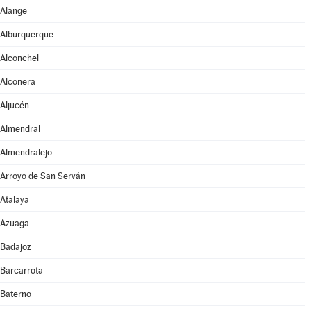
Alange
Alburquerque
Alconchel
Alconera
Aljucén
Almendral
Almendralejo
Arroyo de San Serván
Atalaya
Azuaga
Badajoz
Barcarrota
Baterno