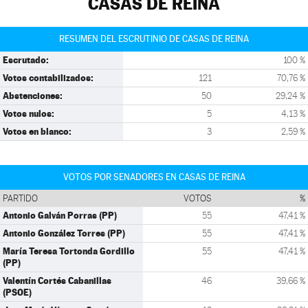
CASAS DE REINA
RESUMEN DEL ESCRUTINIO DE CASAS DE REINA
Escrutado:
100 %
Votos contabilizados:
121
70,76 %
Abstenciones:
50
29,24 %
Votos nulos:
5
4,13 %
Votos en blanco:
3
2,59 %
VOTOS POR SENADORES EN CASAS DE REINA
PARTIDO
VOTOS
%
Antonio Galván Porras (PP)
55
47,41 %
Antonio González Torres (PP)
55
47,41 %
María Teresa Tortonda Gordillo
55
47,41 %
(PP)
Valentín Cortés Cabanillas
46
39,66 %
(PSOE)