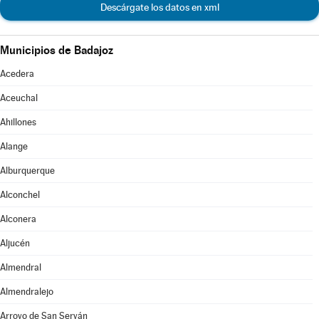
Descárgate los datos en xml
Municipios de Badajoz
Acedera
Aceuchal
Ahillones
Alange
Alburquerque
Alconchel
Alconera
Aljucén
Almendral
Almendralejo
Arroyo de San Serván