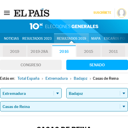
SUSCRÍBETE
10N | Eleccion
NOTICIAS
RESULTADOS 2023
RESULTADOS 2019
MAPA
ESCAÑOS POR 
2019
2019-28A
2016
2015
2011
CONGRESO
SENADO
Estás en:
Total España
»
Extremadura
»
Badajoz
»
Casas de Reina