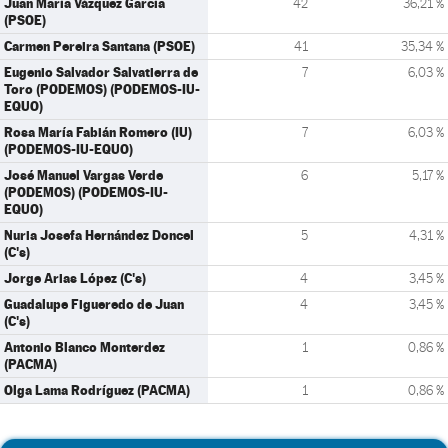
Juan María Vázquez García
42
36,21 %
(PSOE)
Carmen Pereira Santana (PSOE)
41
35,34 %
Eugenio Salvador Salvatierra de
7
6,03 %
Toro (PODEMOS) (PODEMOS-IU-
EQUO)
Rosa María Fabián Romero (IU)
7
6,03 %
(PODEMOS-IU-EQUO)
José Manuel Vargas Verde
6
5,17 %
(PODEMOS) (PODEMOS-IU-
EQUO)
Nuria Josefa Hernández Doncel
5
4,31 %
(C's)
Jorge Arias López (C's)
4
3,45 %
Guadalupe Figueredo de Juan
4
3,45 %
(C's)
Antonio Blanco Monterdez
1
0,86 %
(PACMA)
Olga Lama Rodríguez (PACMA)
1
0,86 %