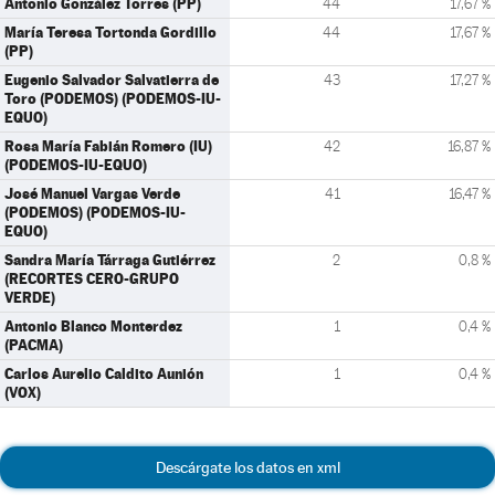
Antonio González Torres (PP)
44
17,67 %
María Teresa Tortonda Gordillo
44
17,67 %
(PP)
Eugenio Salvador Salvatierra de
43
17,27 %
Toro (PODEMOS) (PODEMOS-IU-
EQUO)
Rosa María Fabián Romero (IU)
42
16,87 %
(PODEMOS-IU-EQUO)
José Manuel Vargas Verde
41
16,47 %
(PODEMOS) (PODEMOS-IU-
EQUO)
Sandra María Tárraga Gutiérrez
2
0,8 %
(RECORTES CERO-GRUPO
VERDE)
Antonio Blanco Monterdez
1
0,4 %
(PACMA)
Carlos Aurelio Caldito Aunión
1
0,4 %
(VOX)
Descárgate los datos en xml