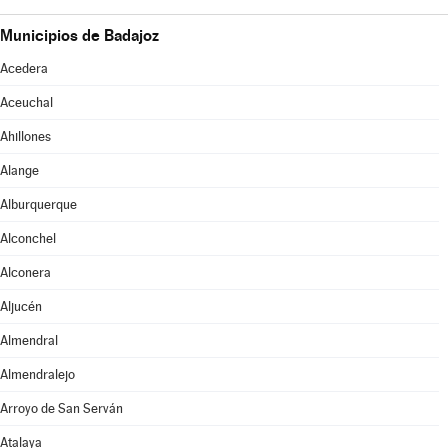
Municipios de Badajoz
Acedera
Aceuchal
Ahillones
Alange
Alburquerque
Alconchel
Alconera
Aljucén
Almendral
Almendralejo
Arroyo de San Serván
Atalaya