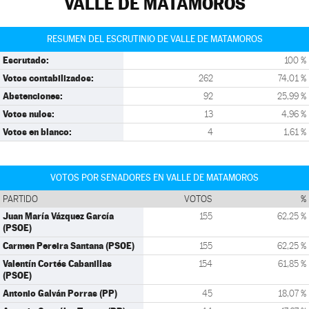
VALLE DE MATAMOROS
RESUMEN DEL ESCRUTINIO DE VALLE DE MATAMOROS
Escrutado:
100 %
Votos contabilizados:
262
74,01 %
Abstenciones:
92
25,99 %
Votos nulos:
13
4,96 %
Votos en blanco:
4
1,61 %
VOTOS POR SENADORES EN VALLE DE MATAMOROS
PARTIDO
VOTOS
%
Juan María Vázquez García
155
62,25 %
(PSOE)
Carmen Pereira Santana (PSOE)
155
62,25 %
Valentín Cortés Cabanillas
154
61,85 %
(PSOE)
Antonio Galván Porras (PP)
45
18,07 %