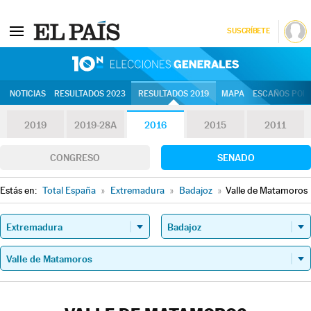
SUSCRÍBETE
10N | Eleccion
NOTICIAS
RESULTADOS 2023
RESULTADOS 2019
MAPA
ESCAÑOS POR 
2019
2019-28A
2016
2015
2011
CONGRESO
SENADO
Estás en:
Total España
»
Extremadura
»
Badajoz
»
Valle de Matamoros