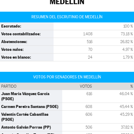
MEDELLÍN
RESUMEN DEL ESCRUTINIO DE MEDELLÍN
Escrutado:
100 %
Votos contabilizados:
1.408
73,18 %
Abstenciones:
516
26,82 %
Votos nulos:
70
4,97 %
Votos en blanco:
24
1,79 %
VOTOS POR SENADORES EN MEDELLÍN
PARTIDO
VOTOS
%
Juan María Vázquez García
616
46,04 %
(PSOE)
Carmen Pereira Santana (PSOE)
608
45,44 %
Valentín Cortés Cabanillas
606
45,29 %
(PSOE)
Antonio Galván Porras (PP)
506
37,82 %