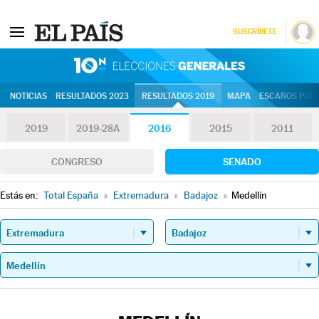
SUSCRÍBETE
10N | Eleccion
NOTICIAS
RESULTADOS 2023
RESULTADOS 2019
MAPA
ESCAÑOS POR 
2019
2019-28A
2016
2015
2011
CONGRESO
SENADO
Estás en:
Total España
»
Extremadura
»
Badajoz
»
Medellín