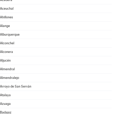
Aceuchal
Ahillones
Alange
Alburquerque
Alconchel
Alconera
Aljucén
Almendral
Almendralejo
Arroyo de San Serván
Atalaya
Azuaga
Badajoz