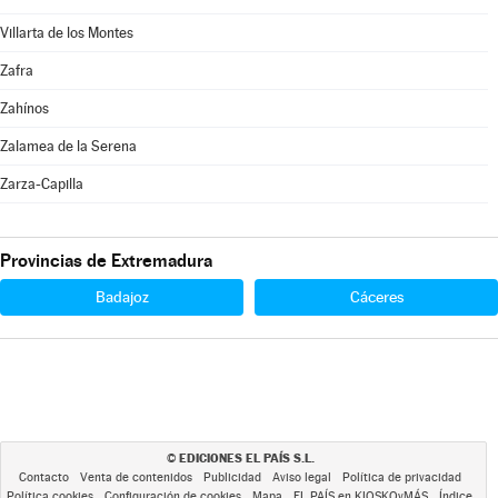
Villarta de los Montes
Zafra
Zahínos
Zalamea de la Serena
Zarza-Capilla
Provincias de Extremadura
Badajoz
Cáceres
EDICIONES EL PAÍS S.L.
©
Contacto
Venta de contenidos
Publicidad
Aviso legal
Política de privacidad
Política cookies
Configuración de cookies
Mapa
EL PAÍS en KIOSKOyMÁS
Índice