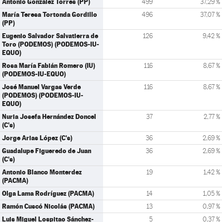
Antonio González Torres (PP)
499
37,29 %
María Teresa Tortonda Gordillo
496
37,07 %
(PP)
Eugenio Salvador Salvatierra de
126
9,42 %
Toro (PODEMOS) (PODEMOS-IU-
EQUO)
Rosa María Fabián Romero (IU)
116
8,67 %
(PODEMOS-IU-EQUO)
José Manuel Vargas Verde
116
8,67 %
(PODEMOS) (PODEMOS-IU-
EQUO)
Nuria Josefa Hernández Doncel
37
2,77 %
(C's)
Jorge Arias López (C's)
36
2,69 %
Guadalupe Figueredo de Juan
36
2,69 %
(C's)
Antonio Blanco Monterdez
19
1,42 %
(PACMA)
Olga Lama Rodríguez (PACMA)
14
1,05 %
Ramón Cuscó Nicolás (PACMA)
13
0,97 %
Luis Miguel Lospitao Sánchez-
5
0,37 %