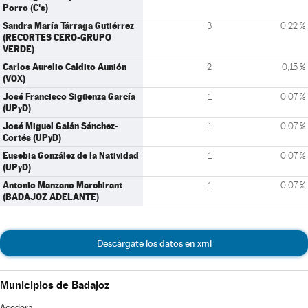
Porro (C's)
Sandra María Tárraga Gutiérrez
3
0,22 %
(RECORTES CERO-GRUPO
VERDE)
Carlos Aurelio Caldito Aunión
2
0,15 %
(VOX)
José Francisco Sigüenza García
1
0,07 %
(UPyD)
José Miguel Galán Sánchez-
1
0,07 %
Cortés (UPyD)
Eusebia González de la Natividad
1
0,07 %
(UPyD)
Antonio Manzano Marchirant
1
0,07 %
(BADAJOZ ADELANTE)
Descárgate los datos en xml
Municipios de Badajoz
Acedera