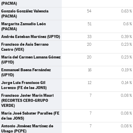
(PACMA)
Gonzalo González Valencia
54
0,63 %
(PACMA)
Margarita Zamudio León
51
0,6 %
(PACMA)
Andrés Esteban Martínez (UPYD)
33
0,39 %
Francisco de Asís Serrano
20
0,23 %
Castro (VOX)
María del Carmen Lamana Gómez
20
0,23 %
(UPYD)
Emmanuel Baena Fernández
16
0,19 %
(UPYD)
Jorge Luis Francisco Gil
12
0,14 %
Lorenzo (FE de las JONS)
Francisco Javier Marín Mauri
7
0,08 %
(RECORTES CERO-GRUPO
VERDE)
María José Sabater Paralles (FE
7
0,08 %
de las JONS)
Antonio Jiménez Martínez de
7
0,08 %
Ubago (PCPE)