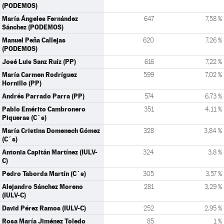
(PODEMOS)
María Ángeles Fernández
647
7,58 %
Sánchez (PODEMOS)
Manuel Peña Callejas
620
7,26 %
(PODEMOS)
José Luis Sanz Ruíz (PP)
616
7,22 %
María Carmen Rodríguez
599
7,02 %
Hornillo (PP)
Andrés Parrado Parra (PP)
574
6,73 %
Pablo Emérito Cambronero
351
4,11 %
Piqueras (C´s)
María Cristina Domenech Gómez
328
3,84 %
(C´s)
Antonia Capitán Martínez (IULV-
324
3,8 %
C)
Pedro Taborda Martín (C´s)
305
3,57 %
Alejandro Sánchez Moreno
281
3,29 %
(IULV-C)
David Pérez Ramos (IULV-C)
252
2,95 %
Rosa María Jiménez Toledo
85
1 %