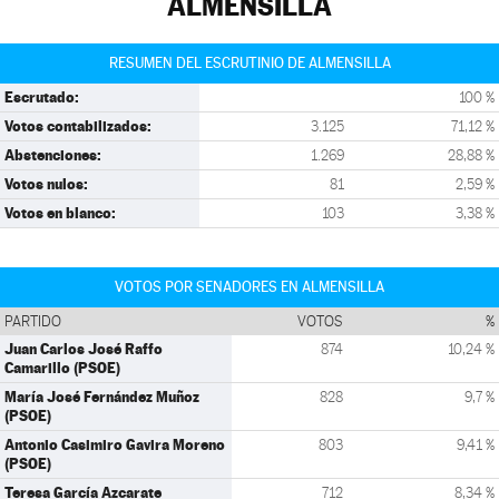
ALMENSILLA
RESUMEN DEL ESCRUTINIO DE ALMENSILLA
Escrutado:
100 %
Votos contabilizados:
3.125
71,12 %
Abstenciones:
1.269
28,88 %
Votos nulos:
81
2,59 %
Votos en blanco:
103
3,38 %
VOTOS POR SENADORES EN ALMENSILLA
PARTIDO
VOTOS
%
Juan Carlos José Raffo
874
10,24 %
Camarillo (PSOE)
María José Fernández Muñoz
828
9,7 %
(PSOE)
Antonio Casimiro Gavira Moreno
803
9,41 %
(PSOE)
Teresa García Azcarate
712
8,34 %