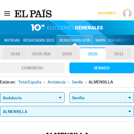
SUSCRÍBETE
10N | Eleccion
NOTICIAS
RESULTADOS 2023
RESULTADOS 2019
MAPA
ESCAÑOS POR 
2019
2019-28A
2016
2015
2011
CONGRESO
SENADO
Estás en:
Total España
»
Andalucía
»
Sevilla
»
ALMENSILLA