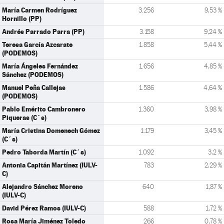
María Carmen Rodríguez
3.256
9,53 %
Hornillo (PP)
Andrés Parrado Parra (PP)
3.158
9,24 %
Teresa García Azcarate
1.858
5,44 %
(PODEMOS)
María Ángeles Fernández
1.656
4,85 %
Sánchez (PODEMOS)
Manuel Peña Callejas
1.586
4,64 %
(PODEMOS)
Pablo Emérito Cambronero
1.360
3,98 %
Piqueras (C´s)
María Cristina Domenech Gómez
1.179
3,45 %
(C´s)
Pedro Taborda Martín (C´s)
1.092
3,2 %
Antonia Capitán Martínez (IULV-
783
2,29 %
C)
Alejandro Sánchez Moreno
640
1,87 %
(IULV-C)
David Pérez Ramos (IULV-C)
588
1,72 %
Rosa María Jiménez Toledo
266
0,78 %