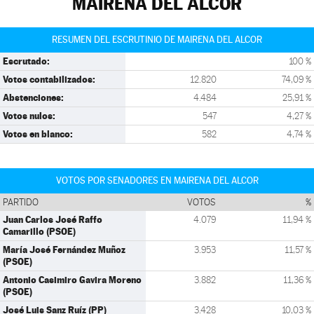
MAIRENA DEL ALCOR
RESUMEN DEL ESCRUTINIO DE MAIRENA DEL ALCOR
Escrutado:
100 %
Votos contabilizados:
12.820
74,09 %
Abstenciones:
4.484
25,91 %
Votos nulos:
547
4,27 %
Votos en blanco:
582
4,74 %
VOTOS POR SENADORES EN MAIRENA DEL ALCOR
PARTIDO
VOTOS
%
Juan Carlos José Raffo
4.079
11,94 %
Camarillo (PSOE)
María José Fernández Muñoz
3.953
11,57 %
(PSOE)
Antonio Casimiro Gavira Moreno
3.882
11,36 %
(PSOE)
José Luis Sanz Ruíz (PP)
3.428
10,03 %