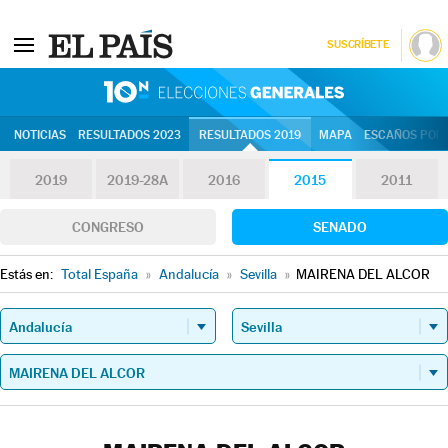
SUSCRÍBETE
10N | Eleccion
NOTICIAS
RESULTADOS 2023
RESULTADOS 2019
MAPA
ESCAÑOS POR 
2019
2019-28A
2016
2015
2011
CONGRESO
SENADO
Estás en:
Total España
»
Andalucía
»
Sevilla
»
MAIRENA DEL ALCOR