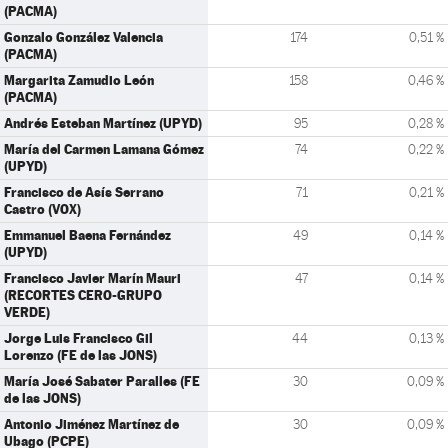
(PACMA)
Gonzalo González Valencia
174
0,51 %
(PACMA)
Margarita Zamudio León
158
0,46 %
(PACMA)
Andrés Esteban Martínez (UPYD)
95
0,28 %
María del Carmen Lamana Gómez
74
0,22 %
(UPYD)
Francisco de Asís Serrano
71
0,21 %
Castro (VOX)
Emmanuel Baena Fernández
49
0,14 %
(UPYD)
Francisco Javier Marín Mauri
47
0,14 %
(RECORTES CERO-GRUPO
VERDE)
Jorge Luis Francisco Gil
44
0,13 %
Lorenzo (FE de las JONS)
María José Sabater Paralles (FE
30
0,09 %
de las JONS)
Antonio Jiménez Martínez de
30
0,09 %
Ubago (PCPE)