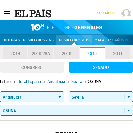
SUSCRÍBETE
10N | Eleccion
NOTICIAS
RESULTADOS 2023
RESULTADOS 2019
MAPA
ESCAÑOS POR 
2019
2019-28A
2016
2015
2011
CONGRESO
SENADO
Estás en:
Total España
»
Andalucía
»
Sevilla
»
OSUNA