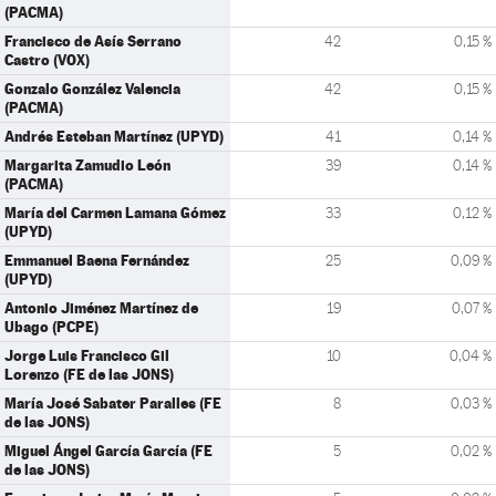
(PACMA)
Francisco de Asís Serrano
42
0,15 %
Castro (VOX)
Gonzalo González Valencia
42
0,15 %
(PACMA)
Andrés Esteban Martínez (UPYD)
41
0,14 %
Margarita Zamudio León
39
0,14 %
(PACMA)
María del Carmen Lamana Gómez
33
0,12 %
(UPYD)
Emmanuel Baena Fernández
25
0,09 %
(UPYD)
Antonio Jiménez Martínez de
19
0,07 %
Ubago (PCPE)
Jorge Luis Francisco Gil
10
0,04 %
Lorenzo (FE de las JONS)
María José Sabater Paralles (FE
8
0,03 %
de las JONS)
Miguel Ángel García García (FE
5
0,02 %
de las JONS)