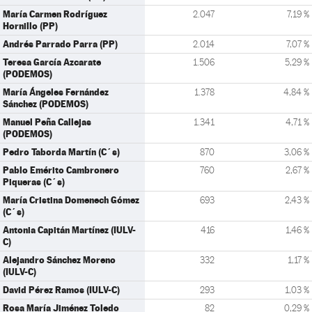
María Carmen Rodríguez
2.047
7,19 %
Hornillo (PP)
Andrés Parrado Parra (PP)
2.014
7,07 %
Teresa García Azcarate
1.506
5,29 %
(PODEMOS)
María Ángeles Fernández
1.378
4,84 %
Sánchez (PODEMOS)
Manuel Peña Callejas
1.341
4,71 %
(PODEMOS)
Pedro Taborda Martín (C´s)
870
3,06 %
Pablo Emérito Cambronero
760
2,67 %
Piqueras (C´s)
María Cristina Domenech Gómez
693
2,43 %
(C´s)
Antonia Capitán Martínez (IULV-
416
1,46 %
C)
Alejandro Sánchez Moreno
332
1,17 %
(IULV-C)
David Pérez Ramos (IULV-C)
293
1,03 %
Rosa María Jiménez Toledo
82
0,29 %