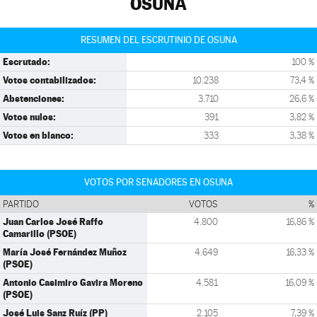
OSUNA
RESUMEN DEL ESCRUTINIO DE OSUNA
Escrutado:
100 %
Votos contabilizados:
10.238
73,4 %
Abstenciones:
3.710
26,6 %
Votos nulos:
391
3,82 %
Votos en blanco:
333
3,38 %
VOTOS POR SENADORES EN OSUNA
PARTIDO
VOTOS
%
Juan Carlos José Raffo
4.800
16,86 %
Camarillo (PSOE)
María José Fernández Muñoz
4.649
16,33 %
(PSOE)
Antonio Casimiro Gavira Moreno
4.581
16,09 %
(PSOE)
José Luis Sanz Ruíz (PP)
2.105
7,39 %