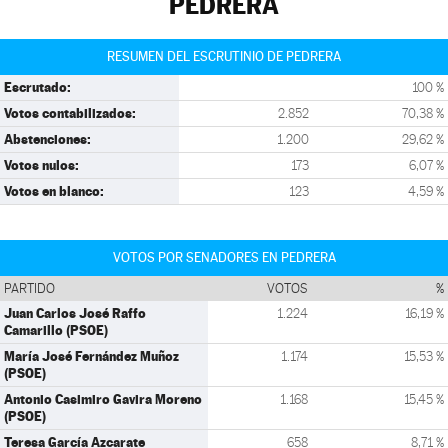
PEDRERA
RESUMEN DEL ESCRUTINIO DE PEDRERA
Escrutado:
100 %
Votos contabilizados:
2.852
70,38 %
Abstenciones:
1.200
29,62 %
Votos nulos:
173
6,07 %
Votos en blanco:
123
4,59 %
VOTOS POR SENADORES EN PEDRERA
PARTIDO
VOTOS
%
Juan Carlos José Raffo
1.224
16,19 %
Camarillo (PSOE)
María José Fernández Muñoz
1.174
15,53 %
(PSOE)
Antonio Casimiro Gavira Moreno
1.168
15,45 %
(PSOE)
Teresa García Azcarate
658
8,71 %