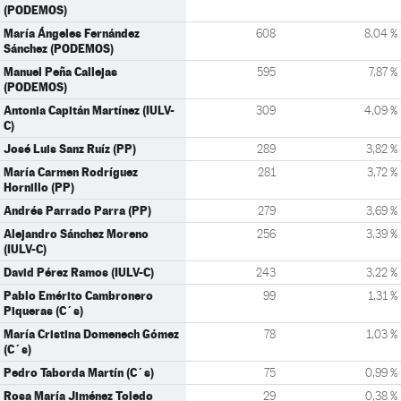
(PODEMOS)
María Ángeles Fernández
608
8,04 %
Sánchez (PODEMOS)
Manuel Peña Callejas
595
7,87 %
(PODEMOS)
Antonia Capitán Martínez (IULV-
309
4,09 %
C)
José Luis Sanz Ruíz (PP)
289
3,82 %
María Carmen Rodríguez
281
3,72 %
Hornillo (PP)
Andrés Parrado Parra (PP)
279
3,69 %
Alejandro Sánchez Moreno
256
3,39 %
(IULV-C)
David Pérez Ramos (IULV-C)
243
3,22 %
Pablo Emérito Cambronero
99
1,31 %
Piqueras (C´s)
María Cristina Domenech Gómez
78
1,03 %
(C´s)
Pedro Taborda Martín (C´s)
75
0,99 %
Rosa María Jiménez Toledo
29
0,38 %