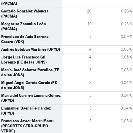
(PACMA)
Gonzalo González Valencia
20
0,26 %
(PACMA)
Margarita Zamudio León
19
0,25 %
(PACMA)
Francisco de Asís Serrano
7
0,09 %
Castro (VOX)
Andrés Esteban Martínez (UPYD)
4
0,05 %
Jorge Luis Francisco Gil
4
0,05 %
Lorenzo (FE de las JONS)
María José Sabater Paralles (FE
4
0,05 %
de las JONS)
Miguel Ángel García García (FE
3
0,04 %
de las JONS)
María del Carmen Lamana Gómez
3
0,04 %
(UPYD)
Emmanuel Baena Fernández
3
0,04 %
(UPYD)
Francisco Javier Marín Mauri
2
0,03 %
(RECORTES CERO-GRUPO
VERDE)