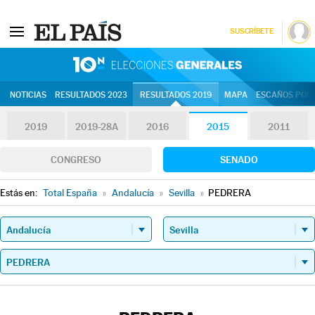
SUSCRÍBETE
10N | Eleccion
NOTICIAS
RESULTADOS 2023
RESULTADOS 2019
MAPA
ESCAÑOS POR 
2019
2019-28A
2016
2015
2011
CONGRESO
SENADO
Estás en:
Total España
»
Andalucía
»
Sevilla
»
PEDRERA