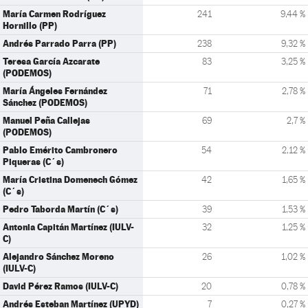
María Carmen Rodríguez
241
9,44 %
Hornillo (PP)
Andrés Parrado Parra (PP)
238
9,32 %
Teresa García Azcarate
83
3,25 %
(PODEMOS)
María Ángeles Fernández
71
2,78 %
Sánchez (PODEMOS)
Manuel Peña Callejas
69
2,7 %
(PODEMOS)
Pablo Emérito Cambronero
54
2,12 %
Piqueras (C´s)
María Cristina Domenech Gómez
42
1,65 %
(C´s)
Pedro Taborda Martín (C´s)
39
1,53 %
Antonia Capitán Martínez (IULV-
32
1,25 %
C)
Alejandro Sánchez Moreno
26
1,02 %
(IULV-C)
David Pérez Ramos (IULV-C)
20
0,78 %
Andrés Esteban Martínez (UPYD)
7
0,27 %