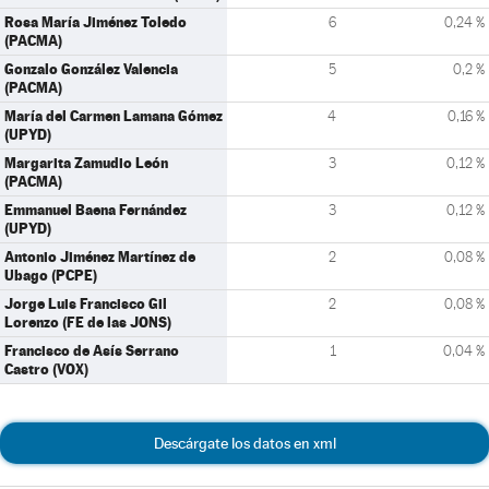
Rosa María Jiménez Toledo
6
0,24 %
(PACMA)
Gonzalo González Valencia
5
0,2 %
(PACMA)
María del Carmen Lamana Gómez
4
0,16 %
(UPYD)
Margarita Zamudio León
3
0,12 %
(PACMA)
Emmanuel Baena Fernández
3
0,12 %
(UPYD)
Antonio Jiménez Martínez de
2
0,08 %
Ubago (PCPE)
Jorge Luis Francisco Gil
2
0,08 %
Lorenzo (FE de las JONS)
Francisco de Asís Serrano
1
0,04 %
Castro (VOX)
Descárgate los datos en xml