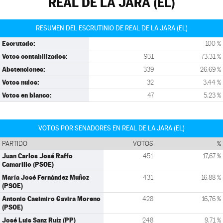
REAL DE LA JARA (EL)
RESUMEN DEL ESCRUTINIO DE REAL DE LA JARA (EL)
Escrutado:
100 %
Votos contabilizados:
931
73,31 %
Abstenciones:
339
26,69 %
Votos nulos:
32
3,44 %
Votos en blanco:
47
5,23 %
VOTOS POR SENADORES EN REAL DE LA JARA (EL)
PARTIDO
VOTOS
%
Juan Carlos José Raffo
451
17,67 %
Camarillo (PSOE)
María José Fernández Muñoz
431
16,88 %
(PSOE)
Antonio Casimiro Gavira Moreno
428
16,76 %
(PSOE)
José Luis Sanz Ruíz (PP)
248
9,71 %