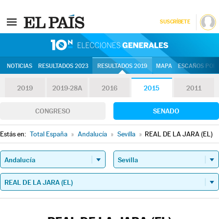
SUSCRÍBETE
10N | Eleccion
NOTICIAS
RESULTADOS 2023
RESULTADOS 2019
MAPA
ESCAÑOS POR 
2019
2019-28A
2016
2015
2011
CONGRESO
SENADO
Estás en:
Total España
»
Andalucía
»
Sevilla
»
REAL DE LA JARA (EL)