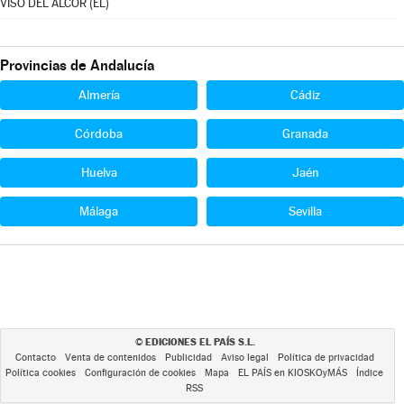
VISO DEL ALCOR (EL)
Provincias de Andalucía
Almería
Cádiz
Córdoba
Granada
Huelva
Jaén
Málaga
Sevilla
EDICIONES EL PAÍS S.L.
©
Contacto
Venta de contenidos
Publicidad
Aviso legal
Política de privacidad
Política cookies
Configuración de cookies
Mapa
EL PAÍS en KIOSKOyMÁS
Índice
RSS