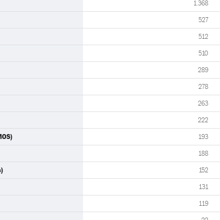
1.368
527
512
510
289
278
263
222
MOS)
193
188
)
152
131
119