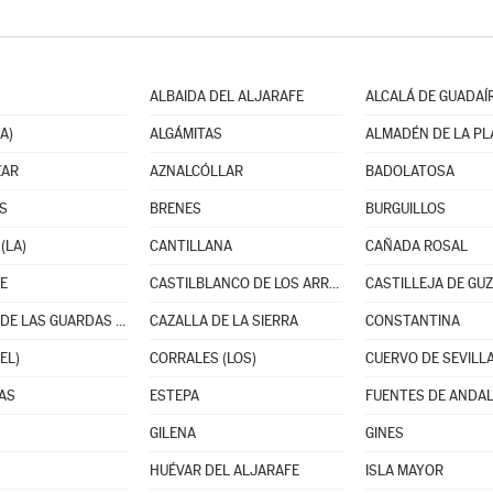
ALBAIDA DEL ALJARAFE
ALCALÁ DE GUADAÍ
A)
ALGÁMITAS
ALMADÉN DE LA PL
ZAR
AZNALCÓLLAR
BADOLATOSA
S
BRENES
BURGUILLOS
(LA)
CANTILLANA
CAÑADA ROSAL
E
CASTILBLANCO DE LOS ARROYOS
CASTILLEJA DE GU
CASTILLO DE LAS GUARDAS (EL)
CAZALLA DE LA SIERRA
CONSTANTINA
EL)
CORRALES (LOS)
CUERVO DE SEVILLA
AS
ESTEPA
FUENTES DE ANDAL
GILENA
GINES
HUÉVAR DEL ALJARAFE
ISLA MAYOR