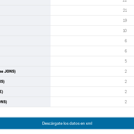
22
21
19
10
6
6
5
las JONS)
2
NS)
2
E)
2
ONS)
2
Descárgate los datos en xml