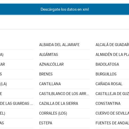
Descárgate los datos en xml
ALBAIDA DEL ALJARAFE
ALCALÁ DE GUADAÍ
A)
ALGÁMITAS
ALMADÉN DE LA PL
ZAR
AZNALCÓLLAR
BADOLATOSA
S
BRENES
BURGUILLOS
(LA)
CANTILLANA
CAÑADA ROSAL
E
CASTILBLANCO DE LOS ARROYOS
CASTILLEJA DE GU
CASTILLO DE LAS GUARDAS (EL)
CAZALLA DE LA SIERRA
CONSTANTINA
EL)
CORRALES (LOS)
CUERVO DE SEVILLA
AS
ESTEPA
FUENTES DE ANDAL