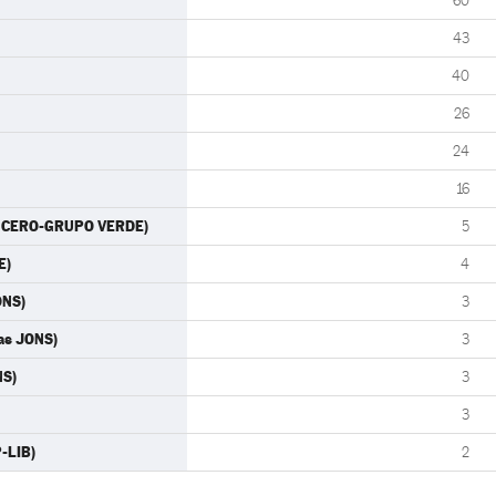
60
43
40
26
24
16
ES CERO-GRUPO VERDE)
5
E)
4
ONS)
3
las JONS)
3
NS)
3
3
P-LIB)
2