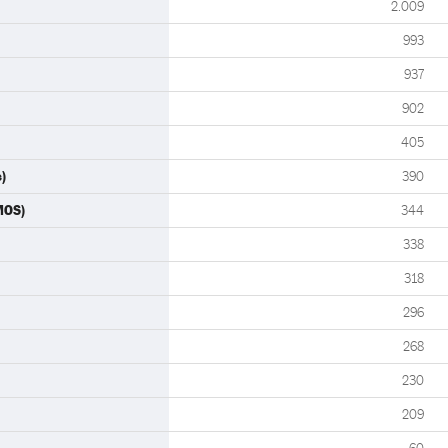
2.009
993
937
902
405
)
390
MOS)
344
338
318
296
268
230
209