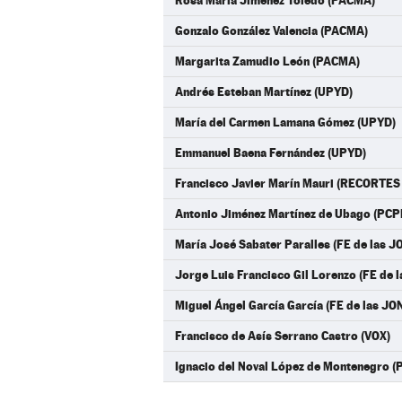
Rosa María Jiménez Toledo (PACMA)
Gonzalo González Valencia (PACMA)
Margarita Zamudio León (PACMA)
Andrés Esteban Martínez (UPYD)
María del Carmen Lamana Gómez (UPYD)
Emmanuel Baena Fernández (UPYD)
Francisco Javier Marín Mauri (RECORT
Antonio Jiménez Martínez de Ubago (PCP
María José Sabater Paralles (FE de las J
Jorge Luis Francisco Gil Lorenzo (FE de 
Miguel Ángel García García (FE de las JO
Francisco de Asís Serrano Castro (VOX)
Ignacio del Noval López de Montenegro (