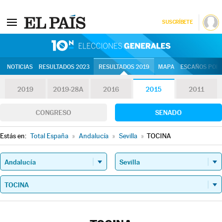
SUSCRÍBETE
10N | Eleccion
NOTICIAS
RESULTADOS 2023
RESULTADOS 2019
MAPA
ESCAÑOS POR 
2019
2019-28A
2016
2015
2011
CONGRESO
SENADO
Estás en:
Total España
»
Andalucía
»
Sevilla
»
TOCINA