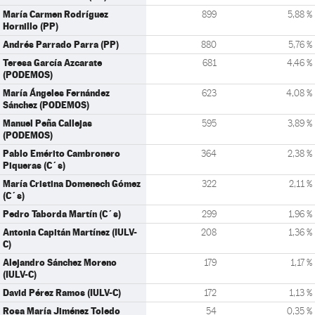
María Carmen Rodríguez
899
5,88 %
Hornillo (PP)
Andrés Parrado Parra (PP)
880
5,76 %
Teresa García Azcarate
681
4,46 %
(PODEMOS)
María Ángeles Fernández
623
4,08 %
Sánchez (PODEMOS)
Manuel Peña Callejas
595
3,89 %
(PODEMOS)
Pablo Emérito Cambronero
364
2,38 %
Piqueras (C´s)
María Cristina Domenech Gómez
322
2,11 %
(C´s)
Pedro Taborda Martín (C´s)
299
1,96 %
Antonia Capitán Martínez (IULV-
208
1,36 %
C)
Alejandro Sánchez Moreno
179
1,17 %
(IULV-C)
David Pérez Ramos (IULV-C)
172
1,13 %
Rosa María Jiménez Toledo
54
0,35 %