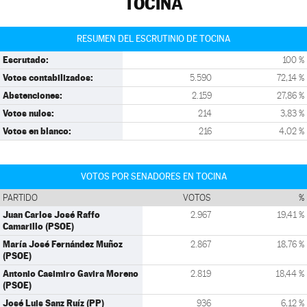
TOCINA
RESUMEN DEL ESCRUTINIO DE TOCINA
Escrutado:
100 %
Votos contabilizados:
5.590
72,14 %
Abstenciones:
2.159
27,86 %
Votos nulos:
214
3,83 %
Votos en blanco:
216
4,02 %
VOTOS POR SENADORES EN TOCINA
PARTIDO
VOTOS
%
Juan Carlos José Raffo
2.967
19,41 %
Camarillo (PSOE)
María José Fernández Muñoz
2.867
18,76 %
(PSOE)
Antonio Casimiro Gavira Moreno
2.819
18,44 %
(PSOE)
José Luis Sanz Ruíz (PP)
936
6,12 %