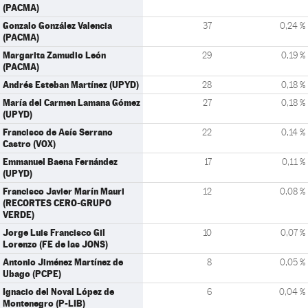
(PACMA)
Gonzalo González Valencia
37
0,24 %
(PACMA)
Margarita Zamudio León
29
0,19 %
(PACMA)
Andrés Esteban Martínez (UPYD)
28
0,18 %
María del Carmen Lamana Gómez
27
0,18 %
(UPYD)
Francisco de Asís Serrano
22
0,14 %
Castro (VOX)
Emmanuel Baena Fernández
17
0,11 %
(UPYD)
Francisco Javier Marín Mauri
12
0,08 %
(RECORTES CERO-GRUPO
VERDE)
Jorge Luis Francisco Gil
10
0,07 %
Lorenzo (FE de las JONS)
Antonio Jiménez Martínez de
8
0,05 %
Ubago (PCPE)
Ignacio del Noval López de
6
0,04 %
Montenegro (P-LIB)