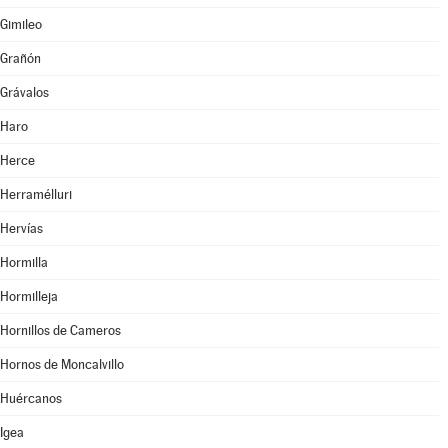
Gimileo
Grañón
Grávalos
Haro
Herce
Herramélluri
Hervías
Hormilla
Hormilleja
Hornillos de Cameros
Hornos de Moncalvillo
Huércanos
Igea