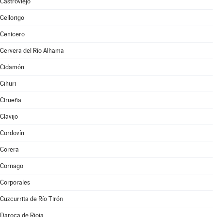
Castroviejo
Cellorigo
Cenicero
Cervera del Río Alhama
Cidamón
Cihuri
Cirueña
Clavijo
Cordovín
Corera
Cornago
Corporales
Cuzcurrita de Río Tirón
Daroca de Rioja