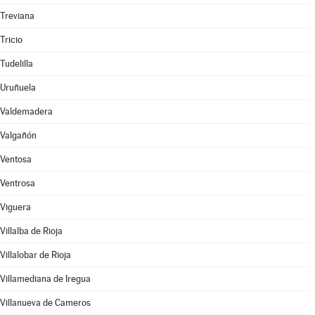
Treviana
Tricio
Tudelilla
Uruñuela
Valdemadera
Valgañón
Ventosa
Ventrosa
Viguera
Villalba de Rioja
Villalobar de Rioja
Villamediana de Iregua
Villanueva de Cameros