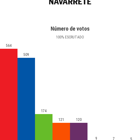
NAVARRETE
Número de votos
100
%
ESCRUTADO
564
509
174
121
120
9
7
5