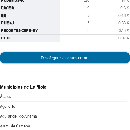
PODEMOS-IU
120
7,94 %
PACMA
9
0,6 %
EB
7
0,46 %
PUM+J
5
0,33 %
RECORTES CERO-GV
2
0,13 %
PCTE
1
0,07 %
Descárgate los datos en xml
Municipios de La Rioja
Ábalos
Agoncillo
Aguilar del Río Alhama
Ajamil de Cameros