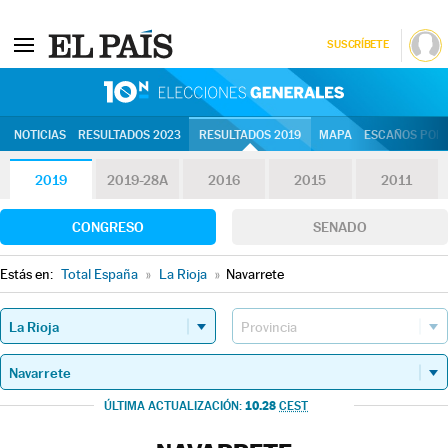
SUSCRÍBETE
10N | Eleccion
NOTICIAS
RESULTADOS 2023
RESULTADOS 2019
MAPA
ESCAÑOS POR 
2019
2019-28A
2016
2015
2011
CONGRESO
SENADO
Estás en:
Total España
»
La Rioja
»
Navarrete
10.28
ÚLTIMA ACTUALIZACIÓN:
CEST