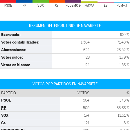
PSOE
PP
VOX
Cs
PODEMOS-
PACMA
EB
PUM+J
IU
RESUMEN DEL ESCRUTINIO DE NAVARRETE
Escrutado:
100 %
Votos contabilizados:
1.564
71,48 %
Abstenciones:
624
28,52 %
Votos nulos:
28
1,79 %
Votos en blanco:
24
1,56 %
VOTOS POR PARTIDOS EN NAVARRETE
PARTIDO
VOTOS
%
PSOE
564
37,3 %
PP
509
33,66 %
VOX
174
11,51 %
Cs
121
8 %