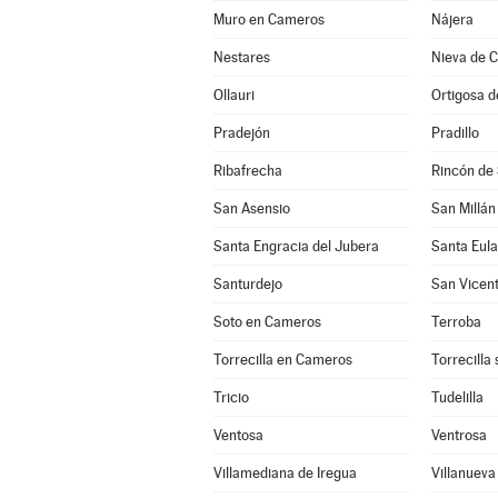
Muro en Cameros
Nájera
Nestares
Nieva de 
Ollauri
Ortigosa 
Pradejón
Pradillo
Ribafrecha
Rincón de
San Asensio
San Millán
Santa Engracia del Jubera
Santa Eula
Santurdejo
San Vicent
Soto en Cameros
Terroba
Torrecilla en Cameros
Torrecilla
Tricio
Tudelilla
Ventosa
Ventrosa
Villamediana de Iregua
Villanuev