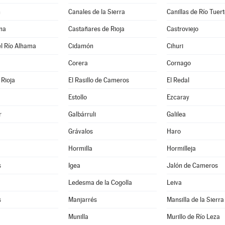
n
Canales de la Sierra
Canillas de Río Tuer
na
Castañares de Rioja
Castroviejo
l Río Alhama
Cidamón
Cihuri
Corera
Cornago
Rioja
El Rasillo de Cameros
El Redal
Estollo
Ezcaray
r
Galbárruli
Galilea
Grávalos
Haro
Hormilla
Hormilleja
s
Igea
Jalón de Cameros
Ledesma de la Cogolla
Leiva
s
Manjarrés
Mansilla de la Sierra
Munilla
Murillo de Río Leza