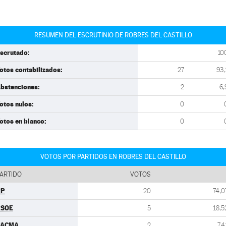
RESUMEN DEL ESCRUTINIO DE ROBRES DEL CASTILLO
scrutado:
10
otos contabilizados:
27
93,
bstenciones:
2
6,
otos nulos:
0
otos en blanco:
0
VOTOS POR PARTIDOS EN ROBRES DEL CASTILLO
ARTIDO
VOTOS
PP
20
74,0
PSOE
5
18,5
PACMA
2
7,4