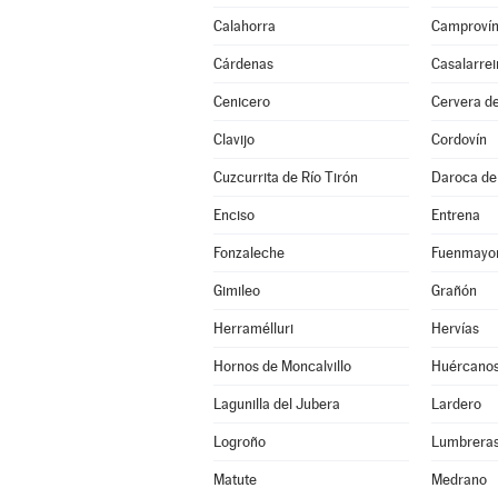
Calahorra
Camproví
Cárdenas
Casalarrei
Cenicero
Cervera de
Clavijo
Cordovín
Cuzcurrita de Río Tirón
Daroca de 
Enciso
Entrena
Fonzaleche
Fuenmayo
Gimileo
Grañón
Herramélluri
Hervías
Hornos de Moncalvillo
Huércano
Lagunilla del Jubera
Lardero
Logroño
Lumbrera
Matute
Medrano