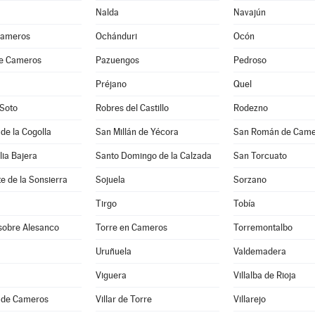
Nalda
Navajún
Cameros
Ochánduri
Ocón
de Cameros
Pazuengos
Pedroso
Préjano
Quel
 Soto
Robres del Castillo
Rodezno
 de la Cogolla
San Millán de Yécora
San Román de Came
lia Bajera
Santo Domingo de la Calzada
San Torcuato
e de la Sonsierra
Sojuela
Sorzano
Tirgo
Tobía
 sobre Alesanco
Torre en Cameros
Torremontalbo
Uruñuela
Valdemadera
Viguera
Villalba de Rioja
a de Cameros
Villar de Torre
Villarejo