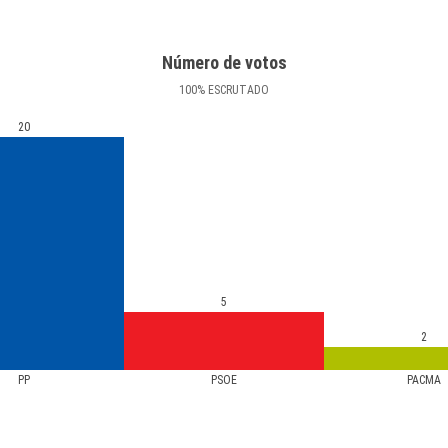
Número de votos
100
%
ESCRUTADO
20
5
2
PP
PSOE
PACMA