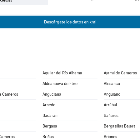
Descárgate los datos en xml
Aguilar del Río Alhama
Ajamil de Cameros
Aldeanueva de Ebro
Alesanco
e Cameros
Anguciana
Anguiano
Arnedo
Arrúbal
Badarán
Bañares
Bergasa
Bergasillas Bajera
 Cameros
Briñas
Briones