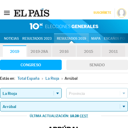
SUSCRÍBETE
10N | Eleccion
NOTICIAS
RESULTADOS 2023
RESULTADOS 2019
MAPA
ESCAÑOS POR 
2019
2019-28A
2016
2015
2011
CONGRESO
SENADO
Estás en:
Total España
»
La Rioja
»
Arrúbal
10.28
ÚLTIMA ACTUALIZACIÓN:
CEST