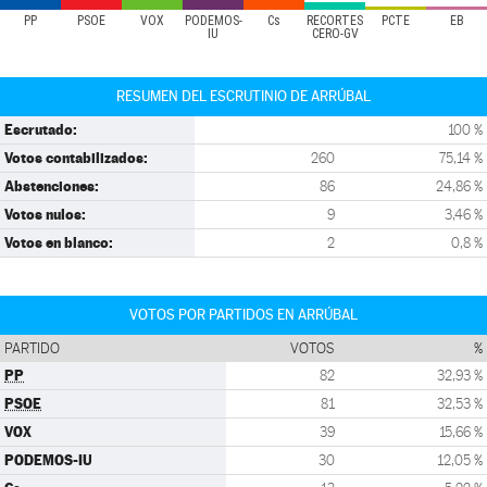
PP
PSOE
VOX
PODEMOS-
Cs
RECORTES
PCTE
EB
IU
CERO-GV
RESUMEN DEL ESCRUTINIO DE ARRÚBAL
Escrutado:
100 %
Votos contabilizados:
260
75,14 %
Abstenciones:
86
24,86 %
Votos nulos:
9
3,46 %
Votos en blanco:
2
0,8 %
VOTOS POR PARTIDOS EN ARRÚBAL
PARTIDO
VOTOS
%
PP
82
32,93 %
PSOE
81
32,53 %
VOX
39
15,66 %
PODEMOS-IU
30
12,05 %