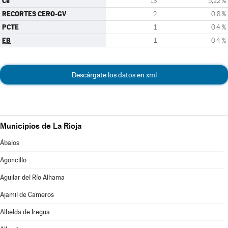
Cs
13
5,22 %
RECORTES CERO-GV
2
0,8 %
PCTE
1
0,4 %
EB
1
0,4 %
Descárgate los datos en xml
Municipios de La Rioja
Ábalos
Agoncillo
Aguilar del Río Alhama
Ajamil de Cameros
Albelda de Iregua