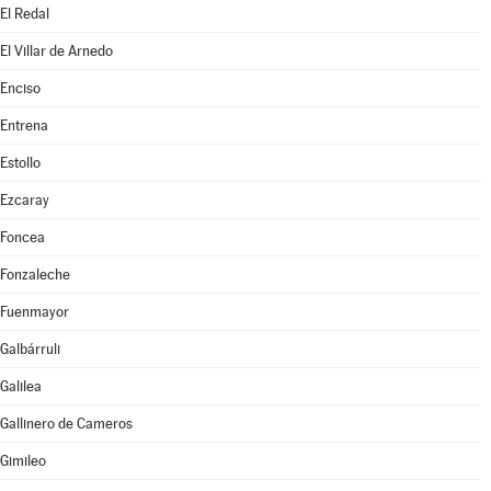
El Redal
El Villar de Arnedo
Enciso
Entrena
Estollo
Ezcaray
Foncea
Fonzaleche
Fuenmayor
Galbárruli
Galilea
Gallinero de Cameros
Gimileo