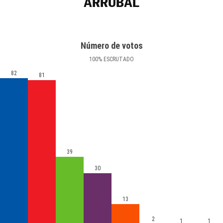
ARRÚBAL
Número de votos
100
%
ESCRUTADO
82
81
39
30
13
2
1
1