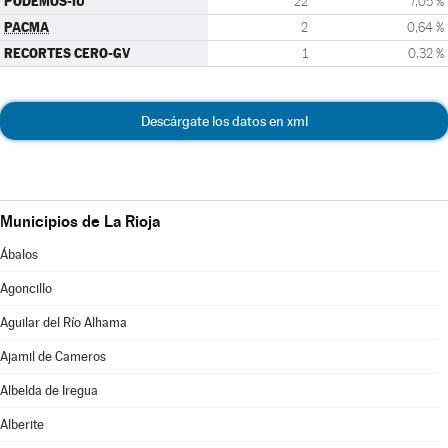
PODEMOS-IU
22
7,05 %
PACMA
2
0,64 %
RECORTES CERO-GV
1
0,32 %
Descárgate los datos en xml
Municipios de La Rioja
Ábalos
Agoncillo
Aguilar del Río Alhama
Ajamil de Cameros
Albelda de Iregua
Alberite