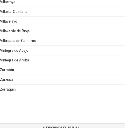
Villarroya
Villarta-Quintana
Villavelayo
Villaverde de Rioja
Villoslada de Cameros
Viniegra de Abajo
Viniegra de Arriba
Zarratón
Zarzosa
Zorraquín
EDICIONES EL PAÍS S.L.
©