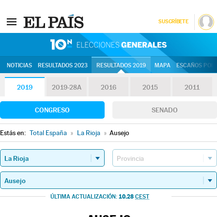
SUSCRÍBETE
10N | Eleccion
NOTICIAS
RESULTADOS 2023
RESULTADOS 2019
MAPA
ESCAÑOS POR 
2019
2019-28A
2016
2015
2011
CONGRESO
SENADO
Estás en:
Total España
»
La Rioja
»
Ausejo
10.28
ÚLTIMA ACTUALIZACIÓN:
CEST