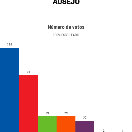
AUSEJO
Número de votos
100
%
ESCRUTADO
136
93
29
29
22
2
1