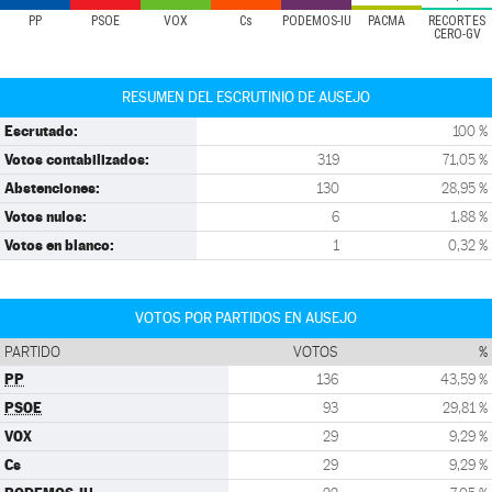
PP
PSOE
VOX
Cs
PODEMOS-IU
PACMA
RECORTES
CERO-GV
RESUMEN DEL ESCRUTINIO DE AUSEJO
Escrutado:
100 %
Votos contabilizados:
319
71,05 %
Abstenciones:
130
28,95 %
Votos nulos:
6
1,88 %
Votos en blanco:
1
0,32 %
VOTOS POR PARTIDOS EN AUSEJO
PARTIDO
VOTOS
%
PP
136
43,59 %
PSOE
93
29,81 %
VOX
29
9,29 %
Cs
29
9,29 %