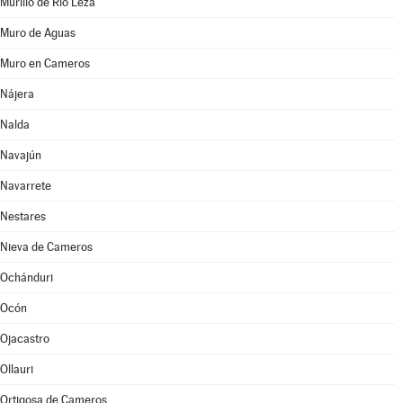
Murillo de Río Leza
Muro de Aguas
Muro en Cameros
Nájera
Nalda
Navajún
Navarrete
Nestares
Nieva de Cameros
Ochánduri
Ocón
Ojacastro
Ollauri
Ortigosa de Cameros