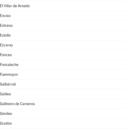
El Villar de Arnedo
Enciso
Entrena
Estollo
Ezcaray
Foncea
Fonzaleche
Fuenmayor
Galbárruli
Galilea
Gallinero de Cameros
Gimileo
Grañón