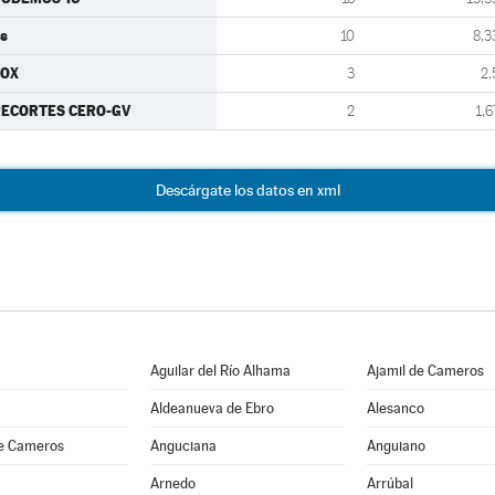
s
10
8,3
VOX
3
2,
ECORTES CERO-GV
2
1,6
Descárgate los datos en xml
Aguilar del Río Alhama
Ajamil de Cameros
Aldeanueva de Ebro
Alesanco
e Cameros
Anguciana
Anguiano
Arnedo
Arrúbal