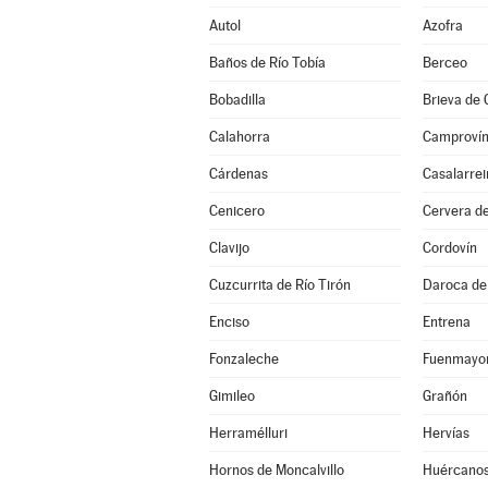
Autol
Azofra
Baños de Río Tobía
Berceo
Bobadilla
Brieva de
Calahorra
Camproví
Cárdenas
Casalarrei
Cenicero
Cervera de
Clavijo
Cordovín
Cuzcurrita de Río Tirón
Daroca de 
Enciso
Entrena
Fonzaleche
Fuenmayo
Gimileo
Grañón
Herramélluri
Hervías
Hornos de Moncalvillo
Huércano