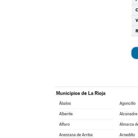
C
R
Municipios de La Rioja
Ábalos
Agoncillo
Alberite
Alcanadre
Alfaro
Almarza d
Arenzana de Arriba
Arnedillo