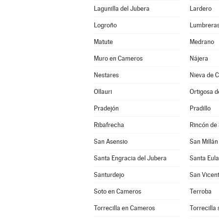
Lagunilla del Jubera
Lardero
Logroño
Lumbrera
Matute
Medrano
Muro en Cameros
Nájera
Nestares
Nieva de 
Ollauri
Ortigosa 
Pradejón
Pradillo
Ribafrecha
Rincón de
San Asensio
San Millán
Santa Engracia del Jubera
Santa Eula
Santurdejo
San Vicent
Soto en Cameros
Terroba
Torrecilla en Cameros
Torrecilla