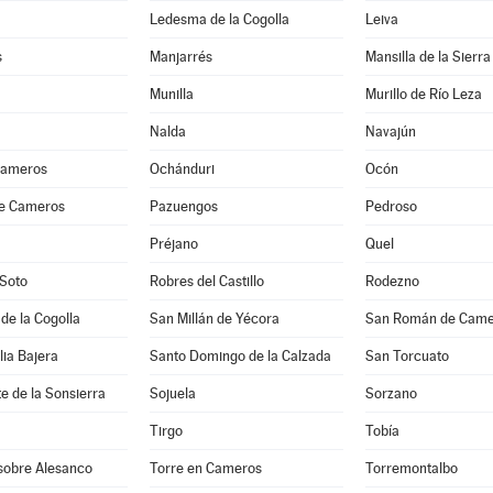
Ledesma de la Cogolla
Leiva
s
Manjarrés
Mansilla de la Sierra
Munilla
Murillo de Río Leza
Nalda
Navajún
Cameros
Ochánduri
Ocón
de Cameros
Pazuengos
Pedroso
Préjano
Quel
 Soto
Robres del Castillo
Rodezno
 de la Cogolla
San Millán de Yécora
San Román de Came
lia Bajera
Santo Domingo de la Calzada
San Torcuato
e de la Sonsierra
Sojuela
Sorzano
Tirgo
Tobía
 sobre Alesanco
Torre en Cameros
Torremontalbo