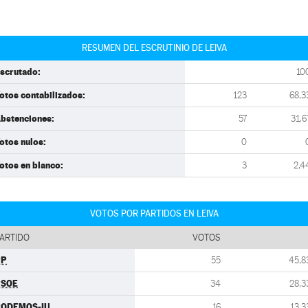
RESUMEN DEL ESCRUTINIO DE LEIVA
scrutado:
10
otos contabilizados:
123
68,3
bstenciones:
57
31,6
otos nulos:
0
otos en blanco:
3
2,4
VOTOS POR PARTIDOS EN LEIVA
ARTIDO
VOTOS
PP
55
45,8
PSOE
34
28,3
PODEMOS-IU
16
13,3