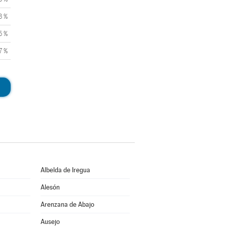
3 %
5 %
7 %
Albelda de Iregua
Alesón
Arenzana de Abajo
Ausejo