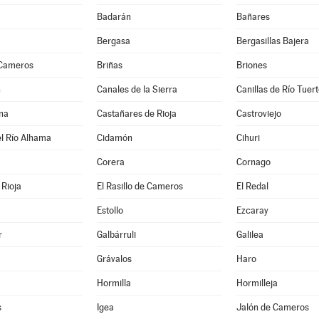
Badarán
Bañares
Bergasa
Bergasillas Bajera
 Cameros
Briñas
Briones
n
Canales de la Sierra
Canillas de Río Tuer
na
Castañares de Rioja
Castroviejo
l Río Alhama
Cidamón
Cihuri
Corera
Cornago
Rioja
El Rasillo de Cameros
El Redal
Estollo
Ezcaray
r
Galbárruli
Galilea
Grávalos
Haro
Hormilla
Hormilleja
s
Igea
Jalón de Cameros