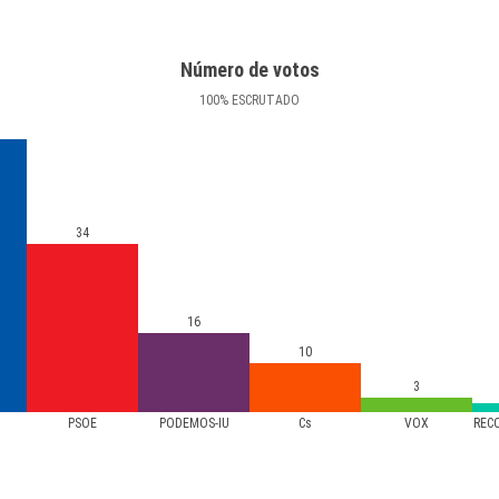
Número de votos
100
%
ESCRUTADO
34
16
10
3
PSOE
PODEMOS-IU
Cs
VOX
REC