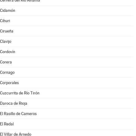
Cervera del Río Alhama
Cidamón
Cihuri
Cirueña
Clavijo
Cordovín
Corera
Cornago
Corporales
Cuzcurrita de Río Tirón
Daroca de Rioja
El Rasillo de Cameros
El Redal
El Villar de Arnedo