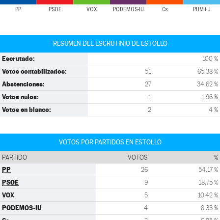
PP
PSOE
VOX
PODEMOS-IU
Cs
PUM+J
RESUMEN DEL ESCRUTINIO DE ESTOLLO
Escrutado:
100 %
Votos contabilizados:
51
65,38 %
Abstenciones:
27
34,62 %
Votos nulos:
1
1,96 %
Votos en blanco:
2
4 %
VOTOS POR PARTIDOS EN ESTOLLO
PARTIDO
VOTOS
%
PP
26
54,17 %
PSOE
9
18,75 %
VOX
5
10,42 %
PODEMOS-IU
4
8,33 %