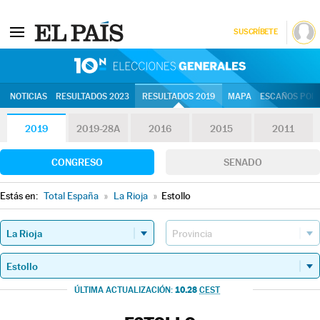
SUSCRÍBETE
10N | Eleccion
NOTICIAS
RESULTADOS 2023
RESULTADOS 2019
MAPA
ESCAÑOS POR 
2019
2019-28A
2016
2015
2011
CONGRESO
SENADO
Estás en:
Total España
»
La Rioja
»
Estollo
10.28
ÚLTIMA ACTUALIZACIÓN:
CEST