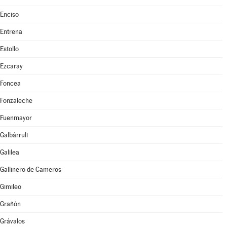
Enciso
Entrena
Estollo
Ezcaray
Foncea
Fonzaleche
Fuenmayor
Galbárruli
Galilea
Gallinero de Cameros
Gimileo
Grañón
Grávalos