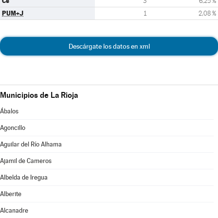
Cs
3
6,25 %
PUM+J
1
2,08 %
Descárgate los datos en xml
Municipios de La Rioja
Ábalos
Agoncillo
Aguilar del Río Alhama
Ajamil de Cameros
Albelda de Iregua
Alberite
Alcanadre