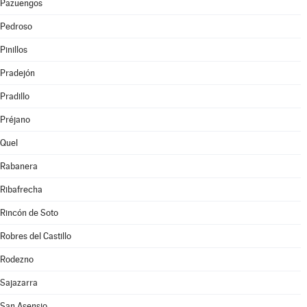
Pazuengos
Pedroso
Pinillos
Pradejón
Pradillo
Préjano
Quel
Rabanera
Ribafrecha
Rincón de Soto
Robres del Castillo
Rodezno
Sajazarra
San Asensio