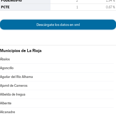
PODEMOS-IU
2
1,34 %
PCTE
1
0,67 %
Descárgate los datos en xml
Municipios de La Rioja
Ábalos
Agoncillo
Aguilar del Río Alhama
Ajamil de Cameros
Albelda de Iregua
Alberite
Alcanadre