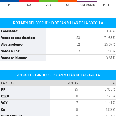
PP
PSOE
VOX
Cs
PODEMOS-IU
PCTE
RESUMEN DEL ESCRUTINIO DE SAN MILLÁN DE LA COGOLLA
Escrutado:
100 %
Votos contabilizados:
153
74,63 %
Abstenciones:
52
25,37 %
Votos nulos:
3
1,96 %
Votos en blanco:
1
0,67 %
VOTOS POR PARTIDOS EN SAN MILLÁN DE LA COGOLLA
PARTIDO
VOTOS
%
PP
85
57,05 %
PSOE
38
25,5 %
VOX
17
11,41 %
Cs
6
4,03 %