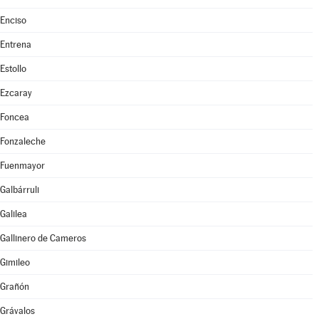
Enciso
Entrena
Estollo
Ezcaray
Foncea
Fonzaleche
Fuenmayor
Galbárruli
Galilea
Gallinero de Cameros
Gimileo
Grañón
Grávalos