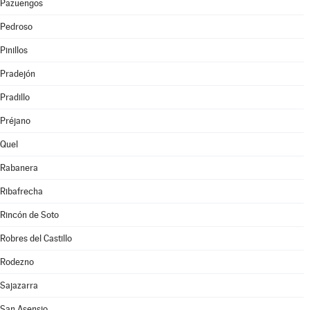
Pazuengos
Pedroso
Pinillos
Pradejón
Pradillo
Préjano
Quel
Rabanera
Ribafrecha
Rincón de Soto
Robres del Castillo
Rodezno
Sajazarra
San Asensio