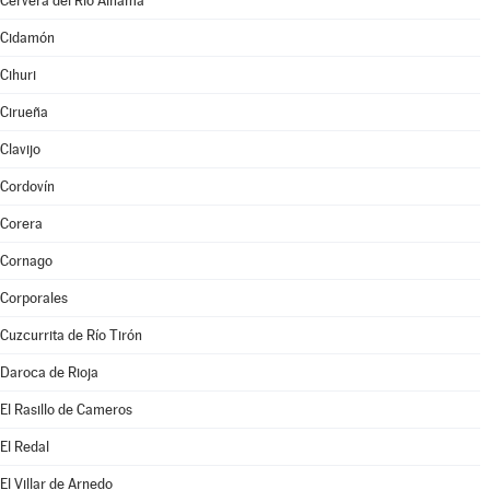
Cervera del Río Alhama
Cidamón
Cihuri
Cirueña
Clavijo
Cordovín
Corera
Cornago
Corporales
Cuzcurrita de Río Tirón
Daroca de Rioja
El Rasillo de Cameros
El Redal
El Villar de Arnedo