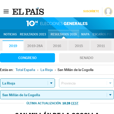
SUSCRÍBETE
10N | Eleccion
NOTICIAS
RESULTADOS 2023
RESULTADOS 2019
MAPA
ESCAÑOS POR 
2019
2019-28A
2016
2015
2011
CONGRESO
SENADO
Estás en:
Total España
»
La Rioja
»
San Millán de la Cogolla
10.28
ÚLTIMA ACTUALIZACIÓN:
CEST