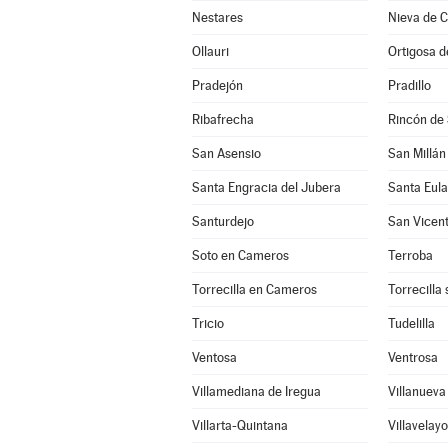
Nestares
Nieva de 
Ollauri
Ortigosa 
Pradejón
Pradillo
Ribafrecha
Rincón de
San Asensio
San Millán
Santa Engracia del Jubera
Santa Eula
Santurdejo
San Vicent
Soto en Cameros
Terroba
Torrecilla en Cameros
Torrecilla
Tricio
Tudelilla
Ventosa
Ventrosa
Villamediana de Iregua
Villanuev
Villarta-Quintana
Villavelayo