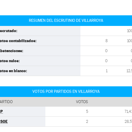
RESUMEN DEL ESCRUTINIO DE VILLARROYA
scrutado:
10
otos contabilizados:
8
10
bstenciones:
0
otos nulos:
0
otos en blanco:
1
12,
VOTOS POR PARTIDOS EN VILLARROYA
ARTIDO
VOTOS
PP
5
71,4
PSOE
2
28,5