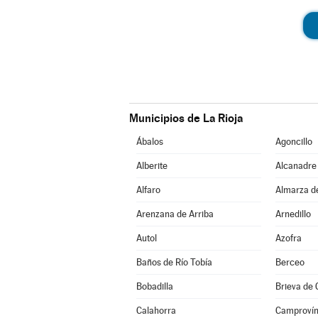
Municipios de La Rioja
Ábalos
Agoncillo
Alberite
Alcanadre
Alfaro
Almarza d
Arenzana de Arriba
Arnedillo
Autol
Azofra
Baños de Río Tobía
Berceo
Bobadilla
Brieva de
Calahorra
Camproví