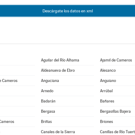
Descárgate los datos en xml
Aguilar del Río Alhama
Ajamil de Cameros
Aldeanueva de Ebro
Alesanco
e Cameros
Anguciana
Anguiano
Arnedo
Arrúbal
Badarán
Bañares
Bergasa
Bergasillas Bajera
 Cameros
Briñas
Briones
n
Canales de la Sierra
Canillas de Río Tuer