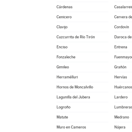
Cárdenas
Casalarrei
Cenicero
Cervera de
Clavijo
Cordovín
Cuzcurrita de Río Tirón
Daroca de 
Enciso
Entrena
Fonzaleche
Fuenmayo
Gimileo
Grañón
Herramélluri
Hervías
Hornos de Moncalvillo
Huércano
Lagunilla del Jubera
Lardero
Logroño
Lumbrera
Matute
Medrano
Muro en Cameros
Nájera