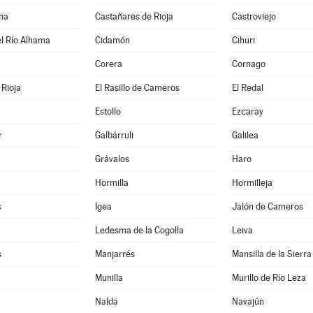
na
Castañares de Rioja
Castroviejo
l Río Alhama
Cidamón
Cihuri
Corera
Cornago
Rioja
El Rasillo de Cameros
El Redal
Estollo
Ezcaray
r
Galbárruli
Galilea
Grávalos
Haro
Hormilla
Hormilleja
s
Igea
Jalón de Cameros
Ledesma de la Cogolla
Leiva
s
Manjarrés
Mansilla de la Sierra
Munilla
Murillo de Río Leza
Nalda
Navajún