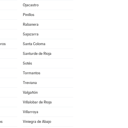
Ojacastro
Pinillos
Rabanera
Sajazarra
ros
Santa Coloma
Santurde de Rioja
Sotés
Tormantos
Treviana
Valgañón
Villalobar de Rioja
Villarroya
os
Viniegra de Abajo