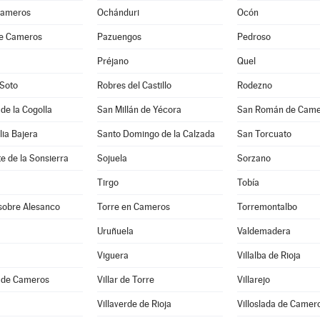
Cameros
Ochánduri
Ocón
de Cameros
Pazuengos
Pedroso
Préjano
Quel
 Soto
Robres del Castillo
Rodezno
 de la Cogolla
San Millán de Yécora
San Román de Came
lia Bajera
Santo Domingo de la Calzada
San Torcuato
e de la Sonsierra
Sojuela
Sorzano
Tirgo
Tobía
 sobre Alesanco
Torre en Cameros
Torremontalbo
Uruñuela
Valdemadera
Viguera
Villalba de Rioja
a de Cameros
Villar de Torre
Villarejo
Villaverde de Rioja
Villoslada de Camer