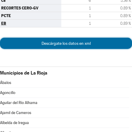
Cs
6
5,36 %
RECORTES CERO-GV
1
0,89 %
PCTE
1
0,89 %
EB
1
0,89 %
Descárgate los datos en xml
Municipios de La Rioja
Ábalos
Agoncillo
Aguilar del Río Alhama
Ajamil de Cameros
Albelda de Iregua