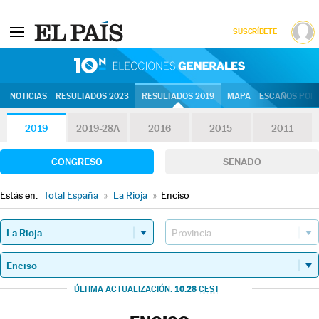
SUSCRÍBETE
10N | Eleccion
NOTICIAS
RESULTADOS 2023
RESULTADOS 2019
MAPA
ESCAÑOS POR 
2019
2019-28A
2016
2015
2011
CONGRESO
SENADO
Estás en:
Total España
»
La Rioja
»
Enciso
10.28
ÚLTIMA ACTUALIZACIÓN:
CEST