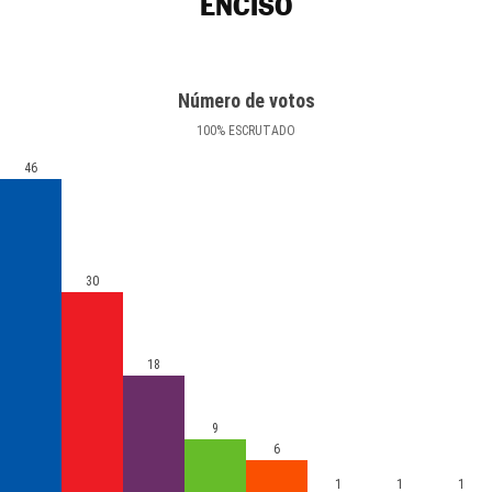
ENCISO
Número de votos
100
%
ESCRUTADO
46
30
18
9
6
1
1
1