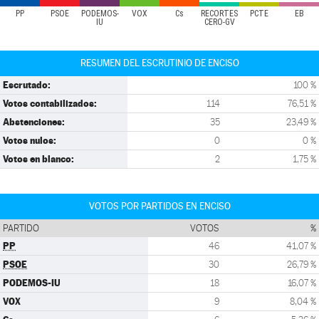
PP
PSOE
PODEMOS-
VOX
Cs
RECORTES
PCTE
EB
IU
CERO-GV
RESUMEN DEL ESCRUTINIO DE ENCISO
Escrutado:
100 %
Votos contabilizados:
114
76,51 %
Abstenciones:
35
23,49 %
Votos nulos:
0
0 %
Votos en blanco:
2
1,75 %
VOTOS POR PARTIDOS EN ENCISO
PARTIDO
VOTOS
%
PP
46
41,07 %
PSOE
30
26,79 %
PODEMOS-IU
18
16,07 %
VOX
9
8,04 %