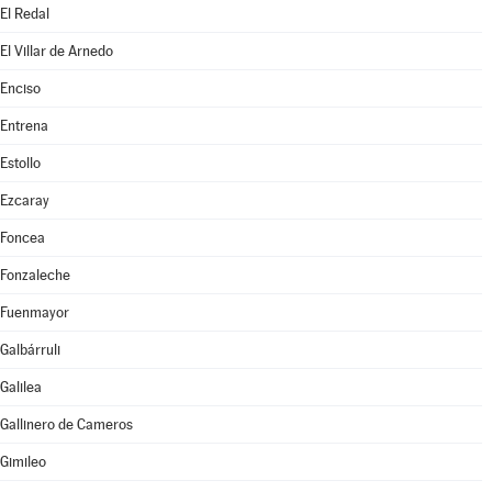
El Redal
El Villar de Arnedo
Enciso
Entrena
Estollo
Ezcaray
Foncea
Fonzaleche
Fuenmayor
Galbárruli
Galilea
Gallinero de Cameros
Gimileo