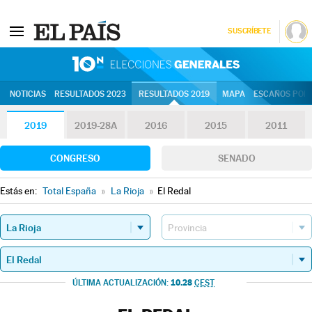
SUSCRÍBETE
10N | Eleccion
NOTICIAS
RESULTADOS 2023
RESULTADOS 2019
MAPA
ESCAÑOS POR 
2019
2019-28A
2016
2015
2011
CONGRESO
SENADO
Estás en:
Total España
»
La Rioja
»
El Redal
10.28
ÚLTIMA ACTUALIZACIÓN:
CEST