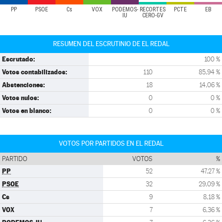
PP
PSOE
Cs
VOX
PODEMOS-
RECORTES
PCTE
EB
IU
CERO-GV
RESUMEN DEL ESCRUTINIO DE EL REDAL
Escrutado:
100 %
Votos contabilizados:
110
85,94 %
Abstenciones:
18
14,06 %
Votos nulos:
0
0 %
Votos en blanco:
0
0 %
VOTOS POR PARTIDOS EN EL REDAL
PARTIDO
VOTOS
%
PP
52
47,27 %
PSOE
32
29,09 %
Cs
9
8,18 %
VOX
7
6,36 %