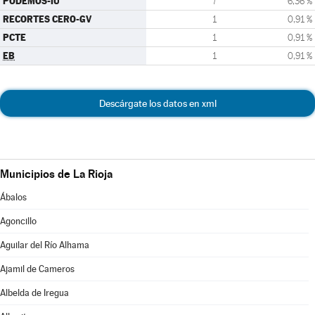
PODEMOS-IU
7
6,36 %
RECORTES CERO-GV
1
0,91 %
PCTE
1
0,91 %
EB
1
0,91 %
Descárgate los datos en xml
Municipios de La Rioja
Ábalos
Agoncillo
Aguilar del Río Alhama
Ajamil de Cameros
Albelda de Iregua