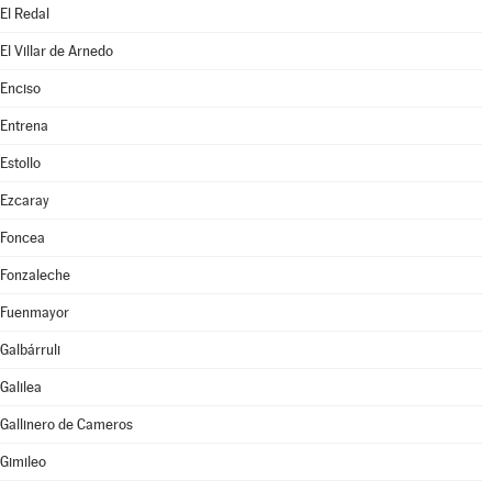
El Redal
El Villar de Arnedo
Enciso
Entrena
Estollo
Ezcaray
Foncea
Fonzaleche
Fuenmayor
Galbárruli
Galilea
Gallinero de Cameros
Gimileo