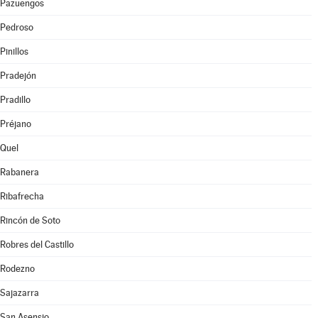
Pazuengos
Pedroso
Pinillos
Pradejón
Pradillo
Préjano
Quel
Rabanera
Ribafrecha
Rincón de Soto
Robres del Castillo
Rodezno
Sajazarra
San Asensio