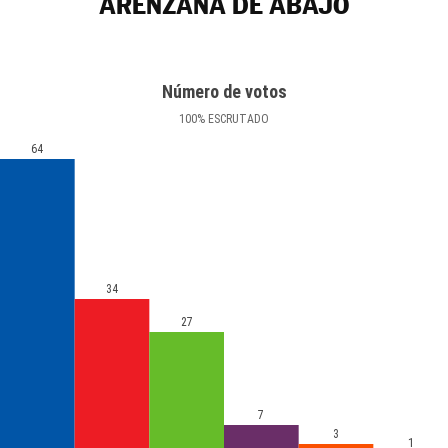
ARENZANA DE ABAJO
Número de votos
100
%
ESCRUTADO
64
34
27
7
3
1