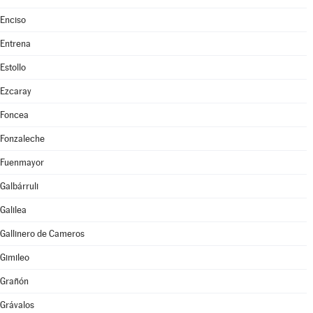
Enciso
Entrena
Estollo
Ezcaray
Foncea
Fonzaleche
Fuenmayor
Galbárruli
Galilea
Gallinero de Cameros
Gimileo
Grañón
Grávalos