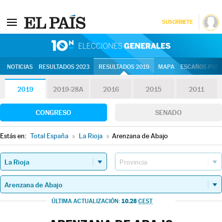
SUSCRÍBETE
10N | Eleccion
NOTICIAS
RESULTADOS 2023
RESULTADOS 2019
MAPA
ESCAÑOS POR 
2019
2019-28A
2016
2015
2011
CONGRESO
SENADO
Estás en:
Total España
»
La Rioja
»
Arenzana de Abajo
10.28
ÚLTIMA ACTUALIZACIÓN:
CEST