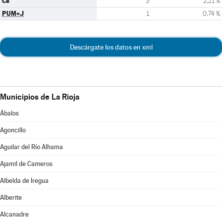
Cs
3
2,21 %
PUM+J
1
0,74 %
Descárgate los datos en xml
Municipios de La Rioja
Ábalos
Agoncillo
Aguilar del Río Alhama
Ajamil de Cameros
Albelda de Iregua
Alberite
Alcanadre