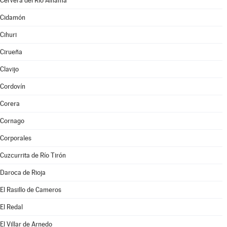
Cervera del Río Alhama
Cidamón
Cihuri
Cirueña
Clavijo
Cordovín
Corera
Cornago
Corporales
Cuzcurrita de Río Tirón
Daroca de Rioja
El Rasillo de Cameros
El Redal
El Villar de Arnedo