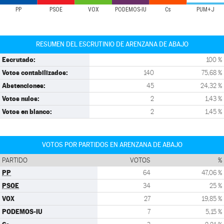
PP
PSOE
VOX
PODEMOS-IU
Cs
PUM+J
RESUMEN DEL ESCRUTINIO DE ARENZANA DE ABAJO
Escrutado:
100 %
Votos contabilizados:
140
75,68 %
Abstenciones:
45
24,32 %
Votos nulos:
2
1,43 %
Votos en blanco:
2
1,45 %
VOTOS POR PARTIDOS EN ARENZANA DE ABAJO
PARTIDO
VOTOS
%
PP
64
47,06 %
PSOE
34
25 %
VOX
27
19,85 %
PODEMOS-IU
7
5,15 %