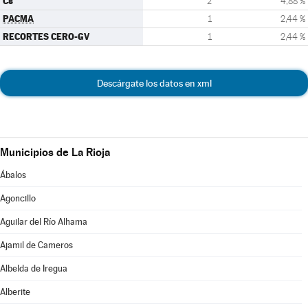
Cs
2
4,88 %
PACMA
1
2,44 %
RECORTES CERO-GV
1
2,44 %
Descárgate los datos en xml
Municipios de La Rioja
Ábalos
Agoncillo
Aguilar del Río Alhama
Ajamil de Cameros
Albelda de Iregua
Alberite