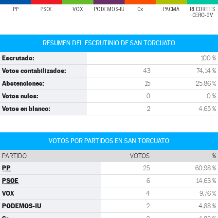
PP
PSOE
VOX
PODEMOS-IU
Cs
PACMA
RECORTES
CERO-GV
RESUMEN DEL ESCRUTINIO DE SAN TORCUATO
Escrutado:
100 %
Votos contabilizados:
43
74,14 %
Abstenciones:
15
25,86 %
Votos nulos:
0
0 %
Votos en blanco:
2
4,65 %
VOTOS POR PARTIDOS EN SAN TORCUATO
PARTIDO
VOTOS
%
PP
25
60,98 %
PSOE
6
14,63 %
VOX
4
9,76 %
PODEMOS-IU
2
4,88 %