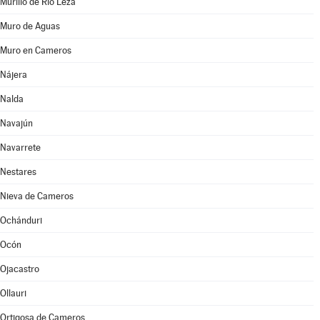
Murillo de Río Leza
Muro de Aguas
Muro en Cameros
Nájera
Nalda
Navajún
Navarrete
Nestares
Nieva de Cameros
Ochánduri
Ocón
Ojacastro
Ollauri
Ortigosa de Cameros