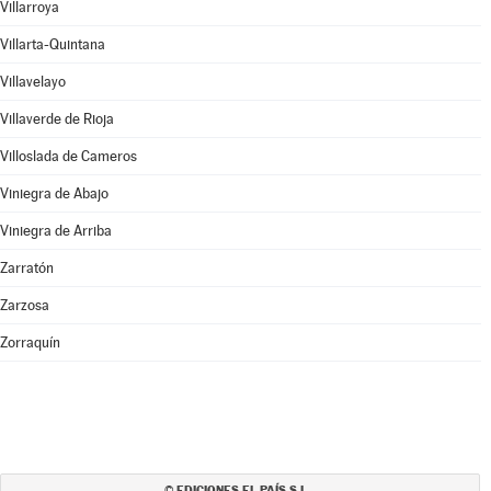
Villarroya
Villarta-Quintana
Villavelayo
Villaverde de Rioja
Villoslada de Cameros
Viniegra de Abajo
Viniegra de Arriba
Zarratón
Zarzosa
Zorraquín
EDICIONES EL PAÍS S.L.
©