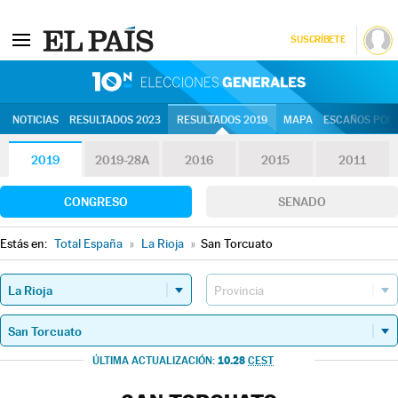
SUSCRÍBETE
10N | Eleccion
NOTICIAS
RESULTADOS 2023
RESULTADOS 2019
MAPA
ESCAÑOS POR 
2019
2019-28A
2016
2015
2011
CONGRESO
SENADO
Estás en:
Total España
»
La Rioja
»
San Torcuato
10.28
ÚLTIMA ACTUALIZACIÓN:
CEST