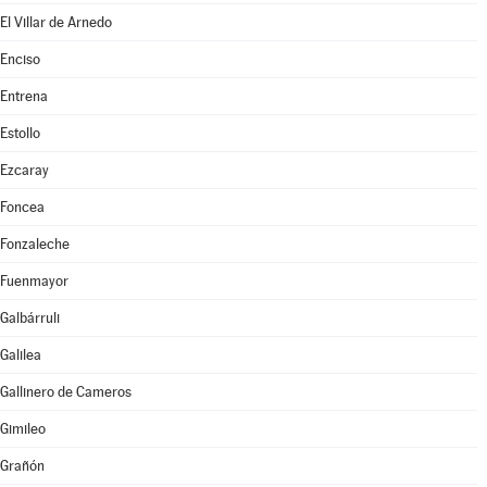
El Villar de Arnedo
Enciso
Entrena
Estollo
Ezcaray
Foncea
Fonzaleche
Fuenmayor
Galbárruli
Galilea
Gallinero de Cameros
Gimileo
Grañón