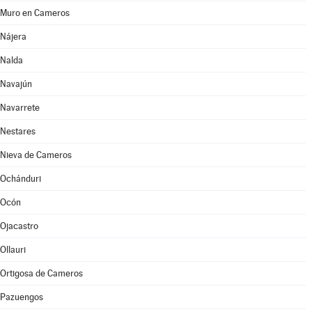
Muro en Cameros
Nájera
Nalda
Navajún
Navarrete
Nestares
Nieva de Cameros
Ochánduri
Ocón
Ojacastro
Ollauri
Ortigosa de Cameros
Pazuengos