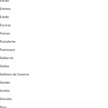
Enciso
Entrena
Estollo
Ezcaray
Foncea
Fonzaleche
Fuenmayor
Galbárruli
Galilea
Gallinero de Cameros
Gimileo
Grañón
Grávalos
Haro