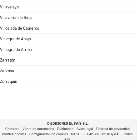
Villavelayo
Villaverde de Rioja
Villoslada de Cameros
Viniegra de Abajo
Viniegra de Arriba
Zarratón
Zarzosa
Zorraquín
EDICIONES EL PAÍS S.L.
©
Contacto
Venta de contenidos
Publicidad
Aviso legal
Política de privacidad
Política cookies
Configuración de cookies
Mapa
EL PAÍS en KIOSKOyMÁS
Índice
RSS