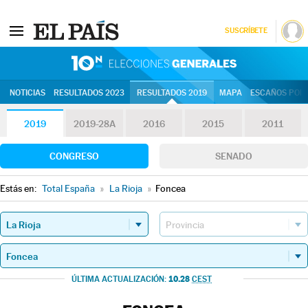
SUSCRÍBETE
10N | Eleccion
NOTICIAS
RESULTADOS 2023
RESULTADOS 2019
MAPA
ESCAÑOS POR 
2019
2019-28A
2016
2015
2011
CONGRESO
SENADO
Estás en:
Total España
»
La Rioja
»
Foncea
10.28
ÚLTIMA ACTUALIZACIÓN:
CEST