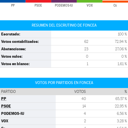
PP
PSOE
PODEMOS-IU
VOX
Cs
RESUMEN DEL ESCRUTINIO DE FONCEA
Escrutado:
100 %
Votos contabilizados:
62
72,94 %
Abstenciones:
23
27,06 %
Votos nulos:
0
0 %
Votos en blanco:
1
1,61 %
VOTOS POR PARTIDOS EN FONCEA
PARTIDO
VOTOS
%
PP
40
65,57 %
PSOE
14
22,95 %
PODEMOS-IU
4
6,56 %
VOX
2
3,28 %