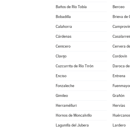
Baños de Río Tobía
Berceo
Bobadilla
Brieva de
Calahorra
Camproví
Cárdenas
Casalarrei
Cenicero
Cervera de
Clavijo
Cordovín
Cuzcurrita de Río Tirón
Daroca de 
Enciso
Entrena
Fonzaleche
Fuenmayo
Gimileo
Grañón
Herramélluri
Hervías
Hornos de Moncalvillo
Huércano
Lagunilla del Jubera
Lardero