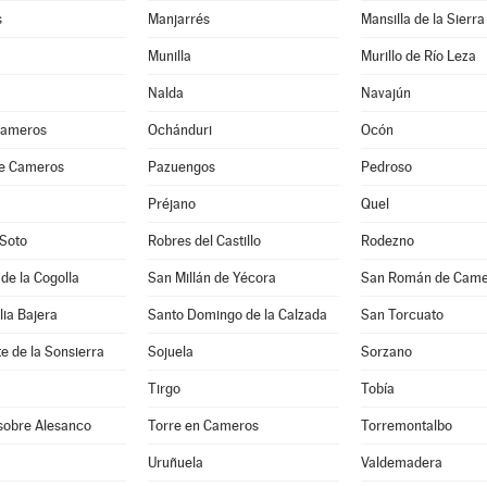
s
Manjarrés
Mansilla de la Sierra
Munilla
Murillo de Río Leza
Nalda
Navajún
Cameros
Ochánduri
Ocón
de Cameros
Pazuengos
Pedroso
Préjano
Quel
 Soto
Robres del Castillo
Rodezno
 de la Cogolla
San Millán de Yécora
San Román de Came
lia Bajera
Santo Domingo de la Calzada
San Torcuato
e de la Sonsierra
Sojuela
Sorzano
Tirgo
Tobía
 sobre Alesanco
Torre en Cameros
Torremontalbo
Uruñuela
Valdemadera