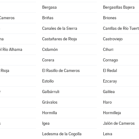
Bergasa
Bergasillas Bajera
 Cameros
Briñas
Briones
n
Canales de la Sierra
Canillas de Río Tuer
na
Castañares de Rioja
Castroviejo
l Río Alhama
Cidamón
Cihuri
Corera
Cornago
Rioja
El Rasillo de Cameros
El Redal
Estollo
Ezcaray
r
Galbárruli
Galilea
Grávalos
Haro
Hormilla
Hormilleja
s
Igea
Jalón de Cameros
Ledesma de la Cogolla
Leiva