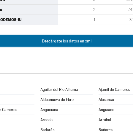
s
2
7,4
PODEMOS-IU
1
3,
Descárgate los datos en xml
Aguilar del Río Alhama
Ajamil de Cameros
Aldeanueva de Ebro
Alesanco
e Cameros
Anguciana
Anguiano
Arnedo
Arrúbal
Badarán
Bañares