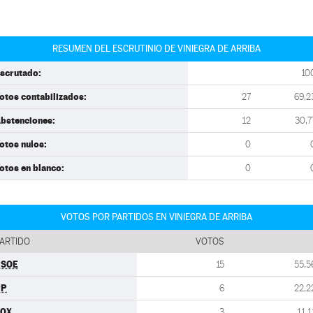
RESUMEN DEL ESCRUTINIO DE VINIEGRA DE ARRIBA
scrutado:
10
otos contabilizados:
27
69,2
bstenciones:
12
30,7
otos nulos:
0
otos en blanco:
0
VOTOS POR PARTIDOS EN VINIEGRA DE ARRIBA
ARTIDO
VOTOS
PSOE
15
55,5
PP
6
22,2
VOX
3
11,1