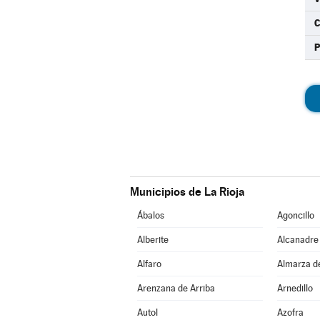
C
Municipios de La Rioja
Ábalos
Agoncillo
Alberite
Alcanadre
Alfaro
Almarza d
Arenzana de Arriba
Arnedillo
Autol
Azofra