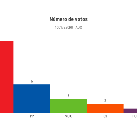
Número de votos
100
%
ESCRUTADO
6
3
2
PP
VOX
Cs
PO