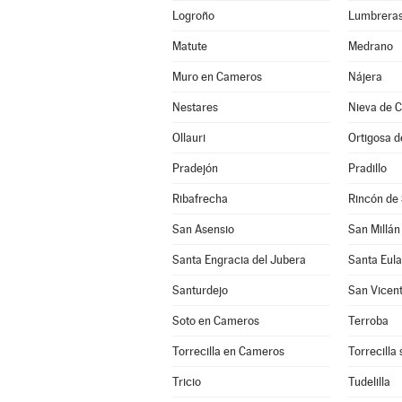
Logroño
Lumbrera
Matute
Medrano
Muro en Cameros
Nájera
Nestares
Nieva de 
Ollauri
Ortigosa 
Pradejón
Pradillo
Ribafrecha
Rincón de
San Asensio
San Millán
Santa Engracia del Jubera
Santa Eula
Santurdejo
San Vicent
Soto en Cameros
Terroba
Torrecilla en Cameros
Torrecilla
Tricio
Tudelilla