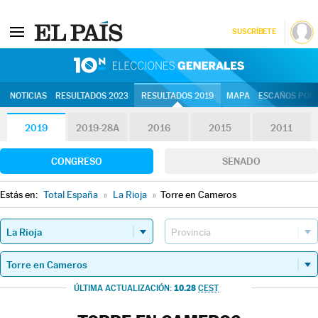
SUSCRÍBETE
10N | Eleccion
NOTICIAS
RESULTADOS 2023
RESULTADOS 2019
MAPA
ESCAÑOS POR 
2019
2019-28A
2016
2015
2011
CONGRESO
SENADO
Estás en:
Total España
»
La Rioja
»
Torre en Cameros
10.28
ÚLTIMA ACTUALIZACIÓN:
CEST