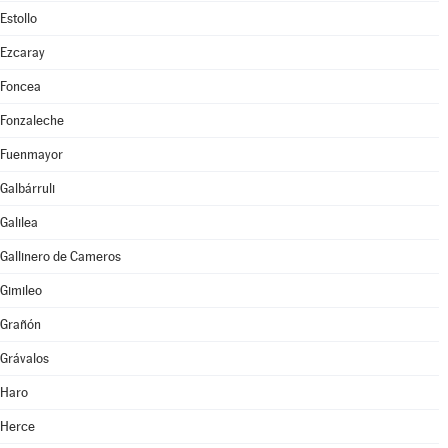
Estollo
Ezcaray
Foncea
Fonzaleche
Fuenmayor
Galbárruli
Galilea
Gallinero de Cameros
Gimileo
Grañón
Grávalos
Haro
Herce