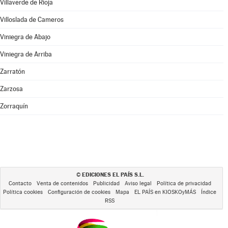
Villaverde de Rioja
Villoslada de Cameros
Viniegra de Abajo
Viniegra de Arriba
Zarratón
Zarzosa
Zorraquín
EDICIONES EL PAÍS S.L.
©
Contacto
Venta de contenidos
Publicidad
Aviso legal
Política de privacidad
Política cookies
Configuración de cookies
Mapa
EL PAÍS en KIOSKOyMÁS
Índice
RSS