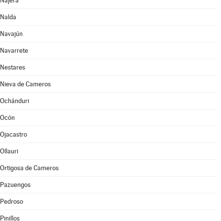
Nájera
Nalda
Navajún
Navarrete
Nestares
Nieva de Cameros
Ochánduri
Ocón
Ojacastro
Ollauri
Ortigosa de Cameros
Pazuengos
Pedroso
Pinillos