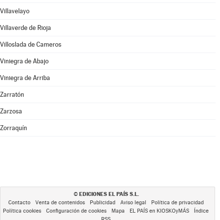
Villavelayo
Villaverde de Rioja
Villoslada de Cameros
Viniegra de Abajo
Viniegra de Arriba
Zarratón
Zarzosa
Zorraquín
EDICIONES EL PAÍS S.L.
©
Contacto
Venta de contenidos
Publicidad
Aviso legal
Política de privacidad
Política cookies
Configuración de cookies
Mapa
EL PAÍS en KIOSKOyMÁS
Índice
RSS