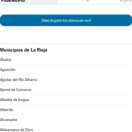
PODEMOS-IU
6
4,08 %
Descárgate los datos en xml
Municipios de La Rioja
Ábalos
Agoncillo
Aguilar del Río Alhama
Ajamil de Cameros
Albelda de Iregua
Alberite
Alcanadre
Aldeanueva de Ebro