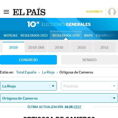
SUSCRÍBETE
10N | Eleccion
NOTICIAS
RESULTADOS 2023
RESULTADOS 2019
MAPA
ESCAÑOS POR 
2019
2019-28A
2016
2015
2011
CONGRESO
SENADO
Estás en:
Total España
»
La Rioja
»
Ortigosa de Cameros
10.28
ÚLTIMA ACTUALIZACIÓN:
CEST