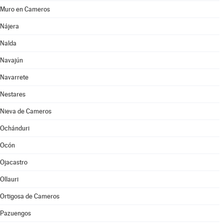
Muro en Cameros
Nájera
Nalda
Navajún
Navarrete
Nestares
Nieva de Cameros
Ochánduri
Ocón
Ojacastro
Ollauri
Ortigosa de Cameros
Pazuengos