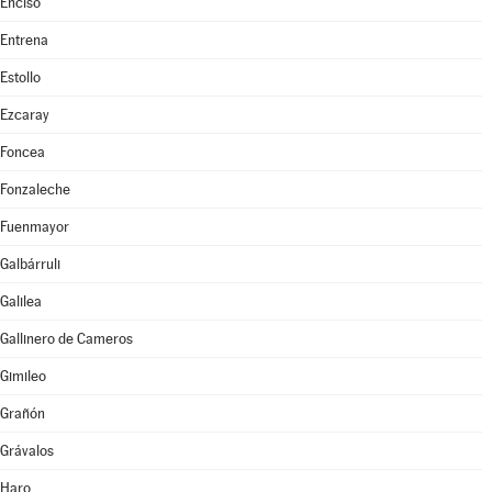
Enciso
Entrena
Estollo
Ezcaray
Foncea
Fonzaleche
Fuenmayor
Galbárruli
Galilea
Gallinero de Cameros
Gimileo
Grañón
Grávalos
Haro