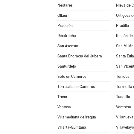
Nestares
Nieva de 
Ollauri
Ortigosa 
Pradejón
Pradillo
Ribafrecha
Rincón de
San Asensio
San Millán
Santa Engracia del Jubera
Santa Eula
Santurdejo
San Vicent
Soto en Cameros
Terroba
Torrecilla en Cameros
Torrecilla
Tricio
Tudelilla
Ventosa
Ventrosa
Villamediana de Iregua
Villanuev
Villarta-Quintana
Villavelayo