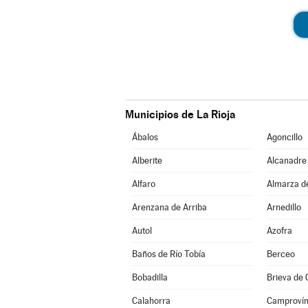
Municipios de La Rioja
Ábalos
Agoncillo
Alberite
Alcanadre
Alfaro
Almarza d
Arenzana de Arriba
Arnedillo
Autol
Azofra
Baños de Río Tobía
Berceo
Bobadilla
Brieva de
Calahorra
Camproví