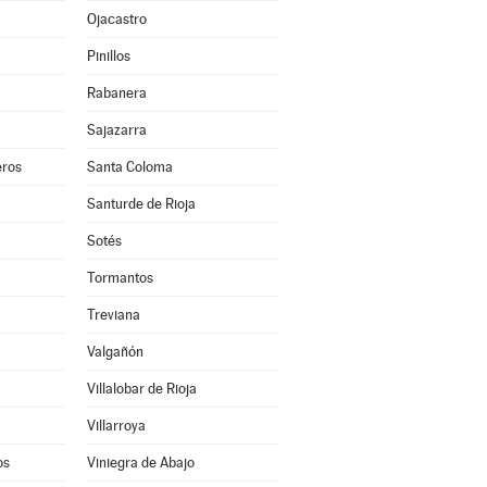
Ojacastro
Pinillos
Rabanera
Sajazarra
ros
Santa Coloma
Santurde de Rioja
Sotés
Tormantos
Treviana
Valgañón
Villalobar de Rioja
Villarroya
os
Viniegra de Abajo