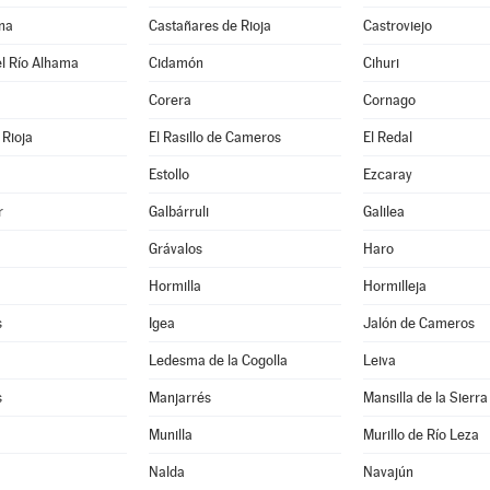
na
Castañares de Rioja
Castroviejo
l Río Alhama
Cidamón
Cihuri
Corera
Cornago
Rioja
El Rasillo de Cameros
El Redal
Estollo
Ezcaray
r
Galbárruli
Galilea
Grávalos
Haro
Hormilla
Hormilleja
s
Igea
Jalón de Cameros
Ledesma de la Cogolla
Leiva
s
Manjarrés
Mansilla de la Sierra
Munilla
Murillo de Río Leza
Nalda
Navajún