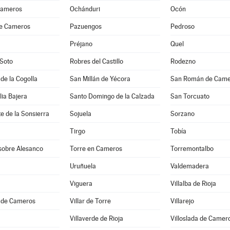
Cameros
Ochánduri
Ocón
de Cameros
Pazuengos
Pedroso
Préjano
Quel
 Soto
Robres del Castillo
Rodezno
 de la Cogolla
San Millán de Yécora
San Román de Came
lia Bajera
Santo Domingo de la Calzada
San Torcuato
e de la Sonsierra
Sojuela
Sorzano
Tirgo
Tobía
 sobre Alesanco
Torre en Cameros
Torremontalbo
Uruñuela
Valdemadera
Viguera
Villalba de Rioja
a de Cameros
Villar de Torre
Villarejo
Villaverde de Rioja
Villoslada de Camer