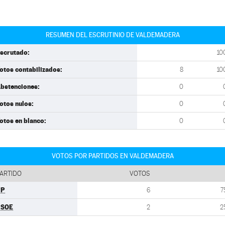
RESUMEN DEL ESCRUTINIO DE VALDEMADERA
scrutado:
10
otos contabilizados:
8
10
bstenciones:
0
otos nulos:
0
otos en blanco:
0
VOTOS POR PARTIDOS EN VALDEMADERA
ARTIDO
VOTOS
PP
6
7
PSOE
2
2