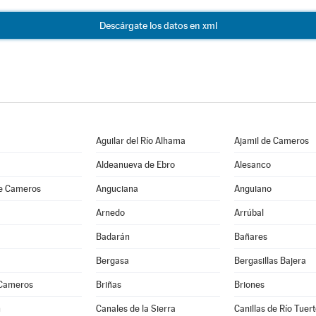
Descárgate los datos en xml
Aguilar del Río Alhama
Ajamil de Cameros
Aldeanueva de Ebro
Alesanco
e Cameros
Anguciana
Anguiano
Arnedo
Arrúbal
Badarán
Bañares
Bergasa
Bergasillas Bajera
 Cameros
Briñas
Briones
n
Canales de la Sierra
Canillas de Río Tuer