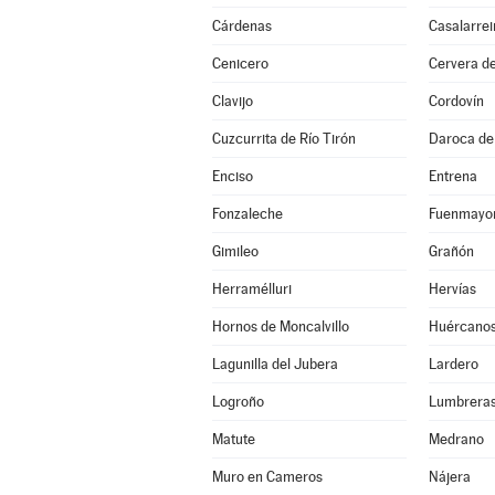
Cárdenas
Casalarrei
Cenicero
Cervera de
Clavijo
Cordovín
Cuzcurrita de Río Tirón
Daroca de 
Enciso
Entrena
Fonzaleche
Fuenmayo
Gimileo
Grañón
Herramélluri
Hervías
Hornos de Moncalvillo
Huércano
Lagunilla del Jubera
Lardero
Logroño
Lumbrera
Matute
Medrano
Muro en Cameros
Nájera