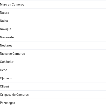
Muro en Cameros
Nájera
Nalda
Navajún
Navarrete
Nestares
Nieva de Cameros
Ochánduri
Ocón
Ojacastro
Ollauri
Ortigosa de Cameros
Pazuengos