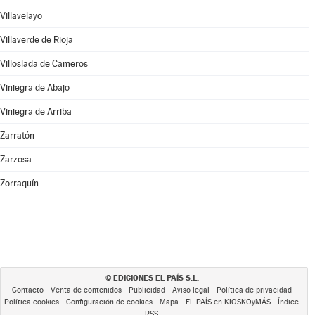
Villavelayo
Villaverde de Rioja
Villoslada de Cameros
Viniegra de Abajo
Viniegra de Arriba
Zarratón
Zarzosa
Zorraquín
EDICIONES EL PAÍS S.L.
©
Contacto
Venta de contenidos
Publicidad
Aviso legal
Política de privacidad
Política cookies
Configuración de cookies
Mapa
EL PAÍS en KIOSKOyMÁS
Índice
RSS