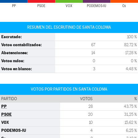
PP
PSOE
VOX
PODEMOS-IU
Cs
RESUMEN DEL ESCRUTINIO DE SANTA COLOMA
Escrutado:
100 %
Votos contabilizados:
67
82,72 %
Abstenciones:
14
17,28 %
Votos nulos:
0
0 %
Votos en blanco:
3
4,48 %
VOTOS POR PARTIDOS EN SANTA COLOMA
PARTIDO
VOTOS
%
PP
28
43,75 %
PSOE
20
31,25 %
VOX
10
15,62 %
PODEMOS-IU
4
6,25 %