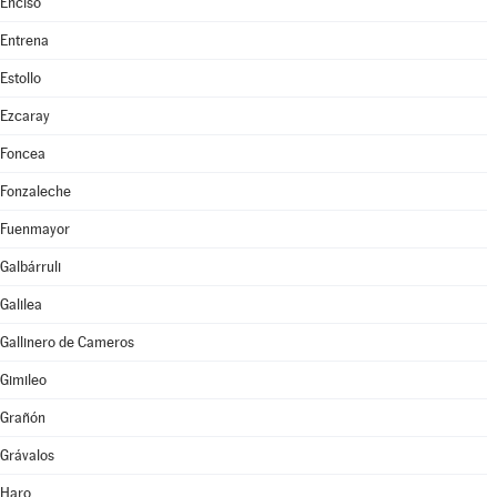
Enciso
Entrena
Estollo
Ezcaray
Foncea
Fonzaleche
Fuenmayor
Galbárruli
Galilea
Gallinero de Cameros
Gimileo
Grañón
Grávalos
Haro