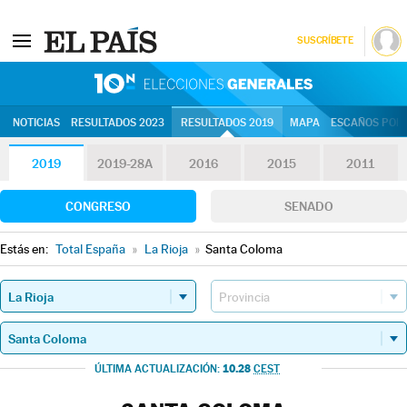
SUSCRÍBETE
10N | Eleccion
NOTICIAS
RESULTADOS 2023
RESULTADOS 2019
MAPA
ESCAÑOS POR 
2019
2019-28A
2016
2015
2011
CONGRESO
SENADO
Estás en:
Total España
»
La Rioja
»
Santa Coloma
10.28
ÚLTIMA ACTUALIZACIÓN:
CEST