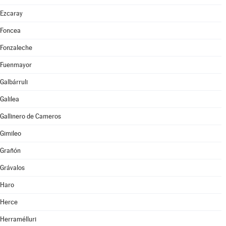
Ezcaray
Foncea
Fonzaleche
Fuenmayor
Galbárruli
Galilea
Gallinero de Cameros
Gimileo
Grañón
Grávalos
Haro
Herce
Herramélluri