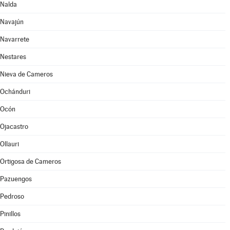
Nalda
Navajún
Navarrete
Nestares
Nieva de Cameros
Ochánduri
Ocón
Ojacastro
Ollauri
Ortigosa de Cameros
Pazuengos
Pedroso
Pinillos