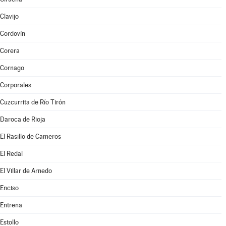
Clavijo
Cordovín
Corera
Cornago
Corporales
Cuzcurrita de Río Tirón
Daroca de Rioja
El Rasillo de Cameros
El Redal
El Villar de Arnedo
Enciso
Entrena
Estollo