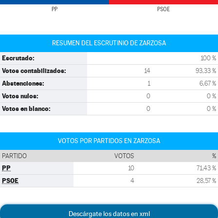
PP
PSOE
RESUMEN DEL ESCRUTINIO DE ZARZOSA
Escrutado:
100 %
Votos contabilizados:
14
93,33 %
Abstenciones:
1
6,67 %
Votos nulos:
0
0 %
Votos en blanco:
0
0 %
VOTOS POR PARTIDOS EN ZARZOSA
PARTIDO
VOTOS
%
PP
10
71,43 %
PSOE
4
28,57 %
Descárgate los datos en xml