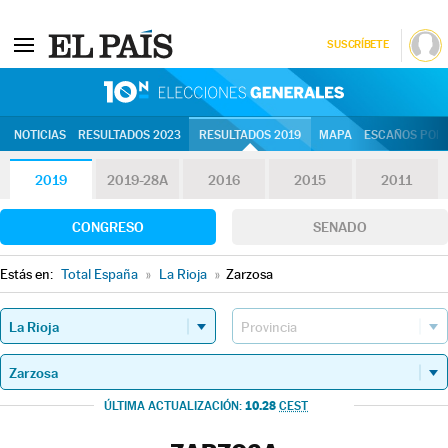
SUSCRÍBETE
10N | Eleccion
NOTICIAS
RESULTADOS 2023
RESULTADOS 2019
MAPA
ESCAÑOS POR 
2019
2019-28A
2016
2015
2011
CONGRESO
SENADO
Estás en:
Total España
»
La Rioja
»
Zarzosa
10.28
ÚLTIMA ACTUALIZACIÓN:
CEST