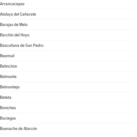
Arrancacepas
Atalaya del Cañavate
Barajas de Melo
Barchín del Hoyo
Bascuñana de San Pedro
Beamud
Belinchón
Belmonte
Belmontejo
Beteta
Boniches
Buciegas
Buenache de Alarcón