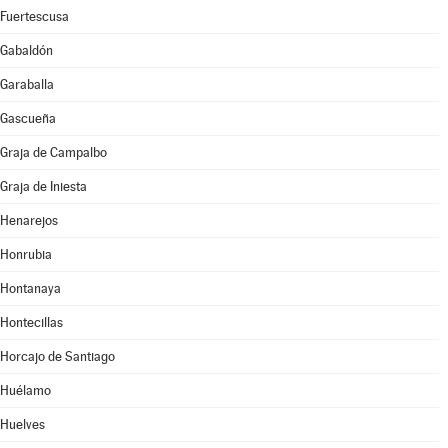
Fuertescusa
Gabaldón
Garaballa
Gascueña
Graja de Campalbo
Graja de Iniesta
Henarejos
Honrubia
Hontanaya
Hontecillas
Horcajo de Santiago
Huélamo
Huelves