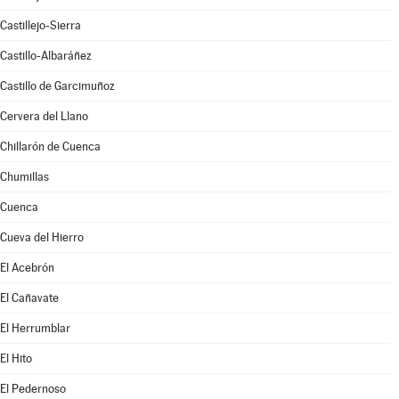
Castillejo-Sierra
Castillo-Albaráñez
Castillo de Garcimuñoz
Cervera del Llano
Chillarón de Cuenca
Chumillas
Cuenca
Cueva del Hierro
El Acebrón
El Cañavate
El Herrumblar
El Hito
El Pedernoso