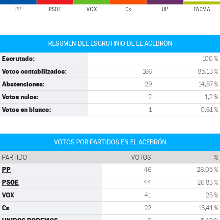
PP
PSOE
VOX
Cs
UP
PACMA
RESUMEN DEL ESCRUTINIO DE EL ACEBRÓN
Escrutado:
100 %
Votos contabilizados:
166
85,13 %
Abstenciones:
29
14,87 %
Votos nulos:
2
1,2 %
Votos en blanco:
1
0,61 %
VOTOS POR PARTIDOS EN EL ACEBRÓN
PARTIDO
VOTOS
%
PP
46
28,05 %
PSOE
44
26,83 %
VOX
41
25 %
Cs
22
13,41 %