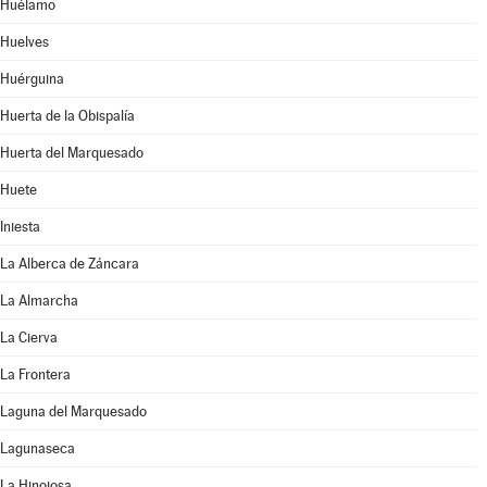
Huélamo
Huelves
Huérguina
Huerta de la Obispalía
Huerta del Marquesado
Huete
Iniesta
La Alberca de Záncara
La Almarcha
La Cierva
La Frontera
Laguna del Marquesado
Lagunaseca
La Hinojosa