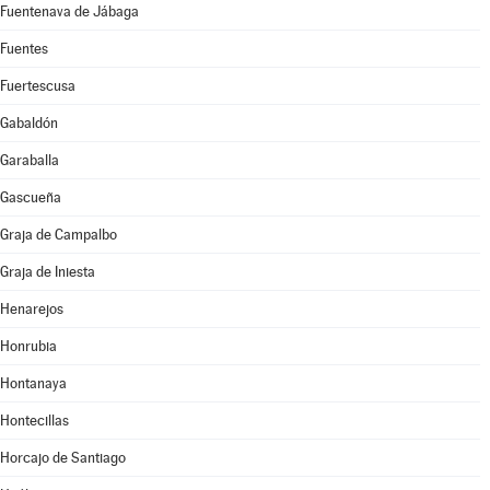
Fuentenava de Jábaga
Fuentes
Fuertescusa
Gabaldón
Garaballa
Gascueña
Graja de Campalbo
Graja de Iniesta
Henarejos
Honrubia
Hontanaya
Hontecillas
Horcajo de Santiago