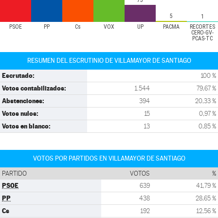
75
5
1
PSOE
PP
Cs
VOX
UP
PACMA
RECORTES
CERO-GV-
PCAS-TC
RESUMEN DEL ESCRUTINIO DE VILLAMAYOR DE SANTIAGO
Escrutado:
100 %
Votos contabilizados:
1.544
79,67 %
Abstenciones:
394
20,33 %
Votos nulos:
15
0,97 %
Votos en blanco:
13
0,85 %
VOTOS POR PARTIDOS EN VILLAMAYOR DE SANTIAGO
PARTIDO
VOTOS
%
PSOE
639
41,79 %
PP
438
28,65 %
Cs
192
12,56 %