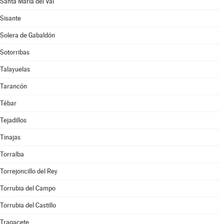
Santa María del Val
Sisante
Solera de Gabaldón
Sotorribas
Talayuelas
Tarancón
Tébar
Tejadillos
Tinajas
Torralba
Torrejoncillo del Rey
Torrubia del Campo
Torrubia del Castillo
Tragacete