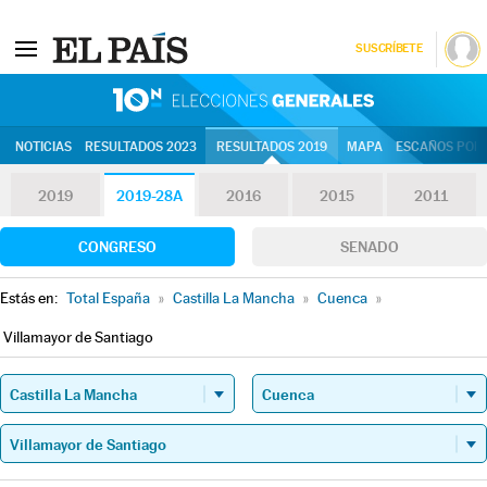
SUSCRÍBETE
10N | Eleccion
NOTICIAS
RESULTADOS 2023
RESULTADOS 2019
MAPA
ESCAÑOS POR 
2019
2019-28A
2016
2015
2011
CONGRESO
SENADO
Estás en:
Total España
»
Castilla La Mancha
»
Cuenca
»
Villamayor de Santiago