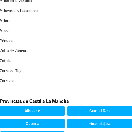
Villas de la Ventosa
Villaverde y Pasaconsol
Víllora
Vindel
Yémeda
Zafra de Záncara
Zafrilla
Zarza de Tajo
Zarzuela
Provincias de Castilla La Mancha
Albacete
Ciudad Real
Cuenca
Guadalajara