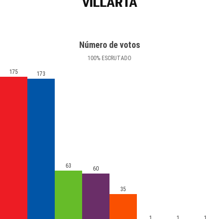
VILLARTA
Número de votos
100
%
ESCRUTADO
175
173
63
60
35
1
1
1