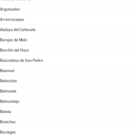
Arguisuelas
Arrancacepas
Atalaya del Cañavate
Barajas de Melo
Barchín del Hoyo
Bascuñana de San Pedro
Beamud
Belinchón
Belmonte
Belmontejo
Beteta
Boniches
Buciegas