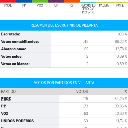
PSOE
PP
VOX
UP
Cs
RECORTES
PACMA
PCTE
CERO-GV-
PCAS-TC
RESUMEN DEL ESCRUTINIO DE VILLARTA
Escrutado:
100 %
Votos contabilizados:
513
86,22 %
Abstenciones:
82
13,78 %
Votos nulos:
2
0,39 %
Votos en blanco:
2
0,39 %
VOTOS POR PARTIDOS EN VILLARTA
PARTIDO
VOTOS
%
PSOE
175
34,25 %
PP
173
33,86 %
VOX
63
12,33 %
UNIDOS PODEMOS
60
11,74 %