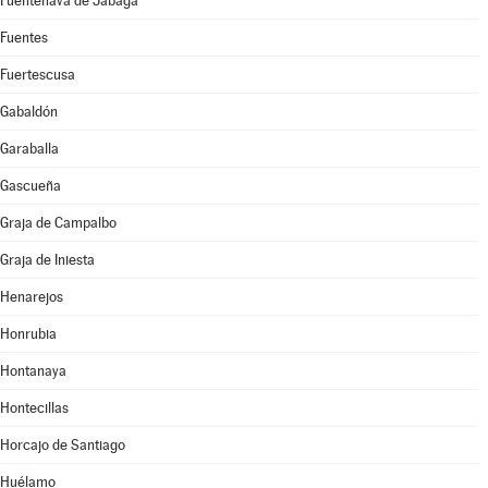
Fuentenava de Jábaga
Fuentes
Fuertescusa
Gabaldón
Garaballa
Gascueña
Graja de Campalbo
Graja de Iniesta
Henarejos
Honrubia
Hontanaya
Hontecillas
Horcajo de Santiago
Huélamo