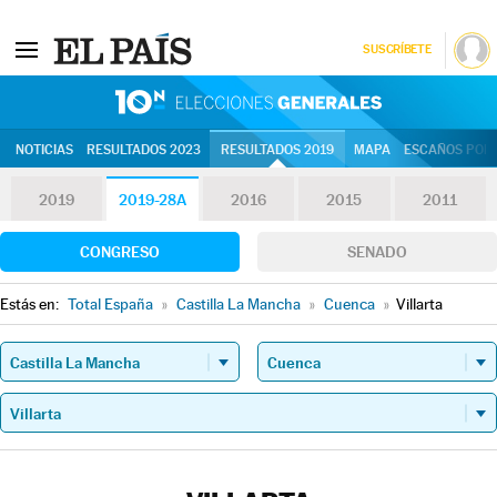
SUSCRÍBETE
10N | Eleccion
NOTICIAS
RESULTADOS 2023
RESULTADOS 2019
MAPA
ESCAÑOS POR 
2019
2019-28A
2016
2015
2011
CONGRESO
SENADO
Estás en:
Total España
»
Castilla La Mancha
»
Cuenca
»
Villarta