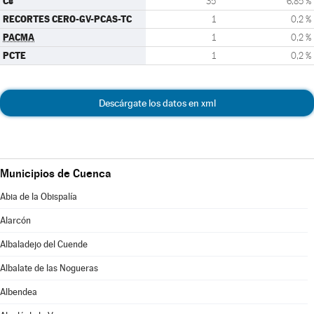
Cs
35
6,85 %
RECORTES CERO-GV-PCAS-TC
1
0,2 %
PACMA
1
0,2 %
PCTE
1
0,2 %
Descárgate los datos en xml
Municipios de Cuenca
Abia de la Obispalía
Alarcón
Albaladejo del Cuende
Albalate de las Nogueras
Albendea