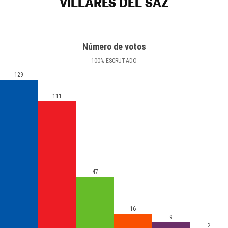
VILLARES DEL SAZ
Número de votos
100
%
ESCRUTADO
129
111
47
16
9
2