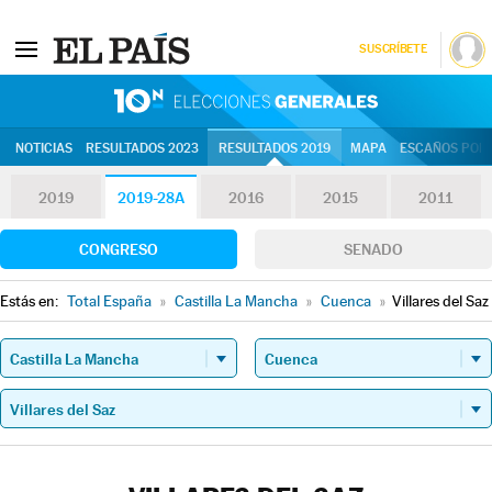
SUSCRÍBETE
10N | Eleccion
NOTICIAS
RESULTADOS 2023
RESULTADOS 2019
MAPA
ESCAÑOS POR 
2019
2019-28A
2016
2015
2011
CONGRESO
SENADO
Estás en:
Total España
»
Castilla La Mancha
»
Cuenca
»
Villares del Saz