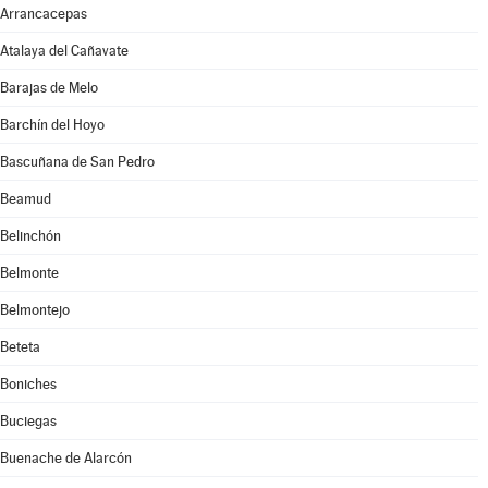
Arrancacepas
Atalaya del Cañavate
Barajas de Melo
Barchín del Hoyo
Bascuñana de San Pedro
Beamud
Belinchón
Belmonte
Belmontejo
Beteta
Boniches
Buciegas
Buenache de Alarcón