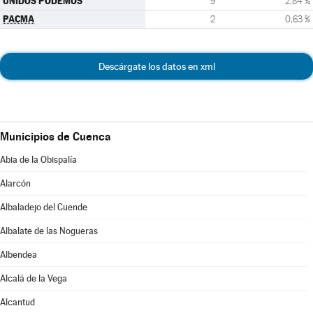
UNIDOS PODEMOS
9
2,84 %
PACMA
2
0,63 %
Descárgate los datos en xml
Municipios de Cuenca
Abia de la Obispalía
Alarcón
Albaladejo del Cuende
Albalate de las Nogueras
Albendea
Alcalá de la Vega
Alcantud