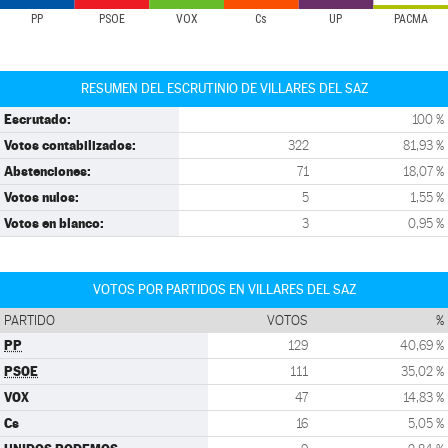
PP
PSOE
VOX
Cs
UP
PACMA
RESUMEN DEL ESCRUTINIO DE VILLARES DEL SAZ
Escrutado:
100 %
Votos contabilizados:
322
81,93 %
Abstenciones:
71
18,07 %
Votos nulos:
5
1,55 %
Votos en blanco:
3
0,95 %
VOTOS POR PARTIDOS EN VILLARES DEL SAZ
PARTIDO
VOTOS
%
PP
129
40,69 %
PSOE
111
35,02 %
VOX
47
14,83 %
Cs
16
5,05 %