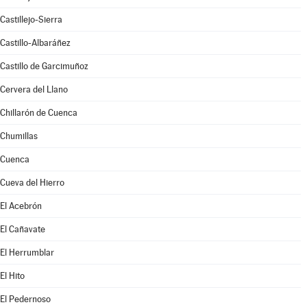
Castillejo-Sierra
Castillo-Albaráñez
Castillo de Garcimuñoz
Cervera del Llano
Chillarón de Cuenca
Chumillas
Cuenca
Cueva del Hierro
El Acebrón
El Cañavate
El Herrumblar
El Hito
El Pedernoso