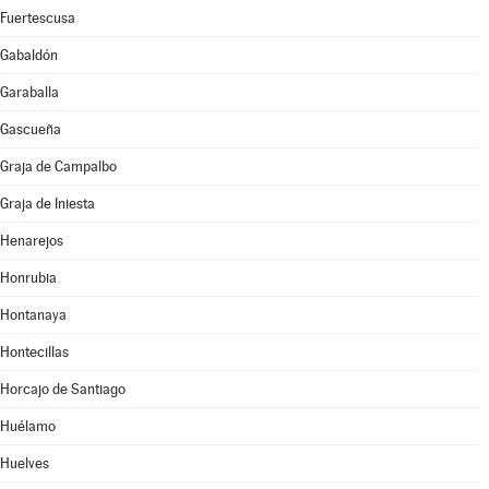
Fuertescusa
Gabaldón
Garaballa
Gascueña
Graja de Campalbo
Graja de Iniesta
Henarejos
Honrubia
Hontanaya
Hontecillas
Horcajo de Santiago
Huélamo
Huelves